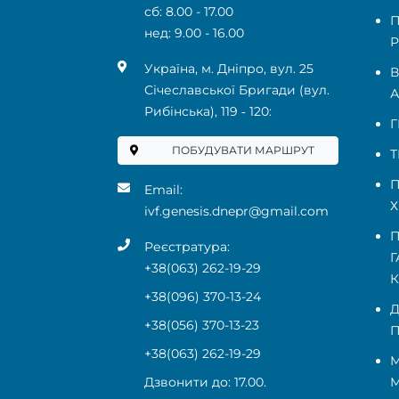
сб: 8.00 - 17.00
П
нед: 9.00 - 16.00
Р
Українa, м. Дніпро, вул. 25
В
Січеславської Бригади (вул.
А
Рибінська), 119 ‑ 120:
Г
ПОБУДУВАТИ МАРШРУТ
Т
П
Email:
Х
ivf.genesis.dnepr@gmail.com
П
Реєстратура:
Г
+38(063) 262-19-29
+38(096) 370-13-24
Д
+38(056) 370-13-23
П
+38(063) 262-19-29
М
Дзвонити до: 17.00.