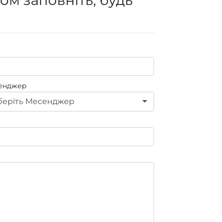
енджер
еріть Месенджер