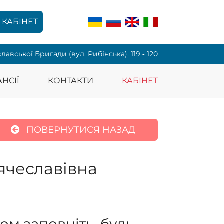
КАБІНЕТ
славської Бригади (вул. Рибінська), 119 ‑ 120
НСІЇ
КОНТАКТИ
КАБІНЕТ
ПОВЕРНУТИСЯ НАЗАД
ячеславівна
ом заповніть, будь