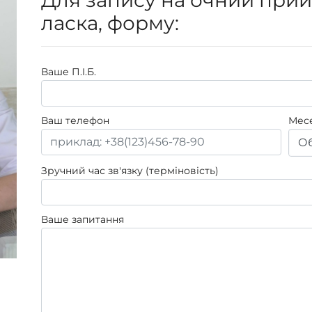
ласка, форму:
Ваше П.I.Б.
Ваш телефон
Мес
Об
Зручний час зв'язку (терміновість)
Ваше запитання