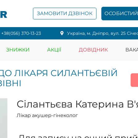
PR
ЗАМОВИТИ ДЗВІНОК
ОСОБИСТИЙ 
+38(056) 370-13-23
Українa, м. Дніпро, вул. 25 Січе
ЗНИЖКИ
АКЦІЇ
ДОВІДНИК
ВАКА
ДО ЛІКАРЯ СИЛАНТЬЄВІЙ
ІВНІ
Сілантьєва Катерина В'
Лікар акушер-гінеколог
Для запису на очний прий