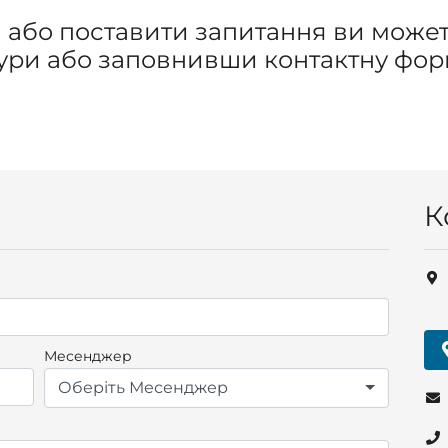
 або поставити запитання ви може
ури або заповнивши контактну фо
К
Месенджер
Оберіть Месенджер