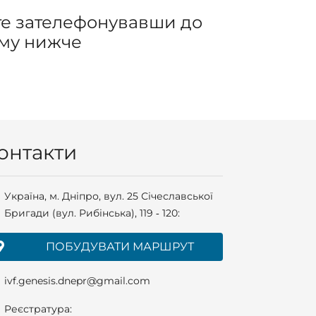
те зателефонувавши до
рму нижче
онтакти
Українa, м. Дніпро, вул. 25 Січеславської
Бригади (вул. Рибінська), 119 ‑ 120:
ПОБУДУВАТИ МАРШРУТ
ivf.genesis.dnepr@gmail.com
Реєстратура: