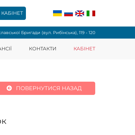
КАБІНЕТ
славської Бригади (вул. Рибінська), 119 ‑ 120
НСІЇ
КОНТАКТИ
КАБІНЕТ
ПОВЕРНУТИСЯ НАЗАД
ок