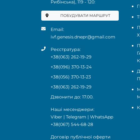
Рибінська), 119 ‑ 120:
Г
ПОБУДУВАТИ МАРШРУТ
Т
П
Email:
Х
ivf.genesis.dnepr@gmail.com
П
Реєстратура:
Г
+38(063) 262-19-29
+38(096) 370-13-24
Д
+38(056) 370-13-23
П
+38(063) 262-19-29
М
Дзвонити до: 17.00.
К
Наші месенджери:
Viber
|
Telegram
|
WhatsApp
+38(067) 544-68-28
Договір публічної оферти