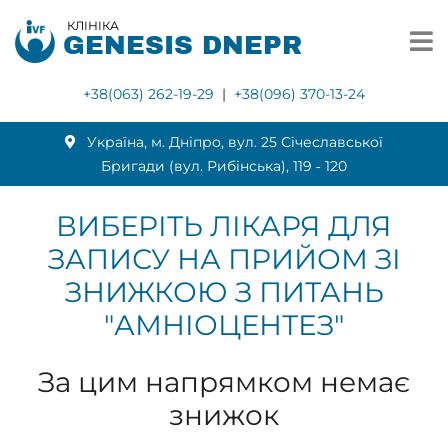
КЛІНІКА
GENESIS DNEPR
+38(063) 262-19-29
|
+38(096) 370-13-24
Українa, м. Дніпро, вул. 25 Січеславської
Бригади (вул. Рибінська), 119 ‑ 120
ВИБЕРІТЬ ЛІКАРЯ ДЛЯ
ЗАПИСУ НА ПРИЙОМ ЗІ
ЗНИЖКОЮ З ПИТАНЬ
"АМНІОЦЕНТЕЗ"
За цим напрямком немає
знижок