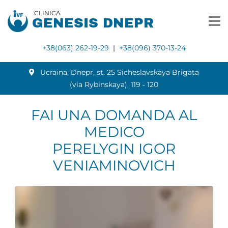
CLINICA
GENESIS DNEPR
+38(063) 262-19-29
|
+38(096) 370-13-24
Ucraina, Dnepr, st. 25 Sicheslavskaya Brigata
(via Rybinskaya), 119 ‑ 120
FAI UNA DOMANDA AL
MEDICO
PERELYGIN IGOR
VENIAMINOVICH