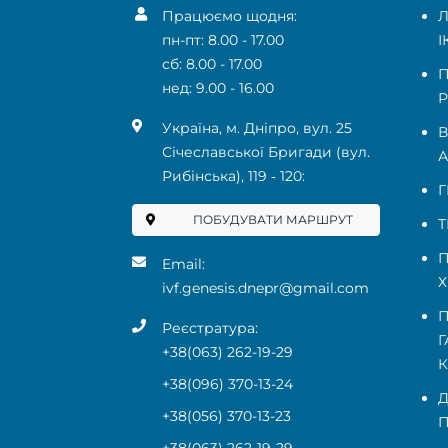
Працюємо щодня:
Л
пн-пт: 8.00 - 17.00
І
сб: 8.00 - 17.00
П
нед: 9.00 - 16.00
Р
Українa, м. Дніпро, вул. 25
В
Січеславської Бригади (вул.
А
Рибінська), 119 ‑ 120:
Г
ПОБУДУВАТИ МАРШРУТ
Т
П
Email:
Х
ivf.genesis.dnepr@gmail.com
П
Реєстратура:
Г
+38(063) 262-19-29
+38(096) 370-13-24
Д
+38(056) 370-13-23
П
+38(063) 262-19-29