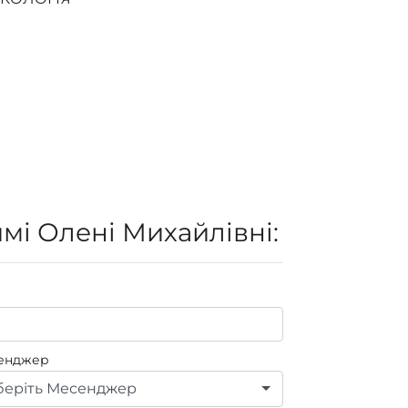
мі Олені Михайлівні:
енджер
еріть Месенджер