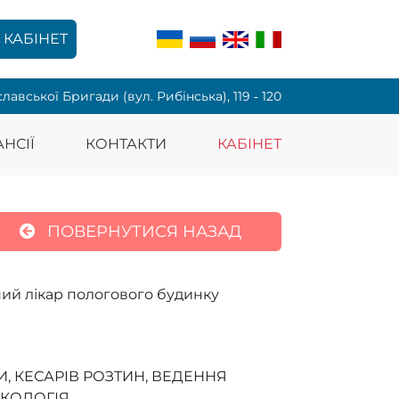
КАБІНЕТ
славської Бригади (вул. Рибінська), 119 ‑ 120
НСІЇ
КОНТАКТИ
КАБІНЕТ
ПОВЕРНУТИСЯ НАЗАД
вний лікар пологового будинку
И, КЕСАРІВ РОЗТИН, ВЕДЕННЯ
ЕКОЛОГІЯ