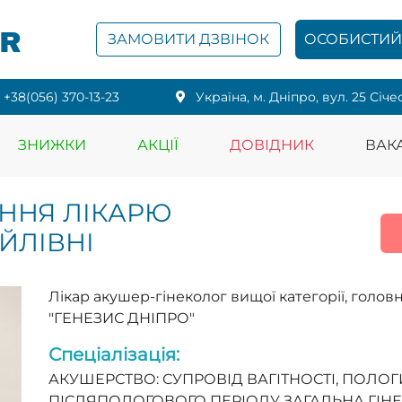
PR
ЗАМОВИТИ ДЗВІНОК
ОСОБИСТИЙ 
+38(056) 370-13-23
Українa, м. Дніпро, вул. 25 Січе
ЗНИЖКИ
АКЦІЇ
ДОВІДНИК
ВАКА
ННЯ ЛІКАРЮ
ЙЛІВНІ
Лікар акушер-гінеколог вищої категорії, голо
"ГЕНЕЗИС ДНІПРО"
Спеціалізація:
АКУШЕРСТВО: СУПРОВІД ВАГІТНОСТІ, ПОЛОГ
ПІСЛЯПОЛОГОВОГО ПЕРІОДУ ЗАГАЛЬНА ГІН