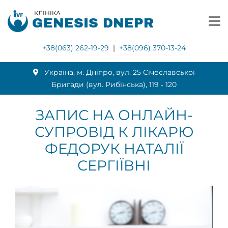
КЛІНІКА
GENESIS DNEPR
+38(063) 262-19-29
|
+38(096) 370-13-24
Українa, м. Дніпро, вул. 25 Січеславської
Бригади (вул. Рибінська), 119 ‑ 120
ЗАПИС НА ОНЛАЙН-
СУПРОВІД К ЛІКАРЮ
ФЕДОРУК НАТАЛІЇ
СЕРГІЇВНІ