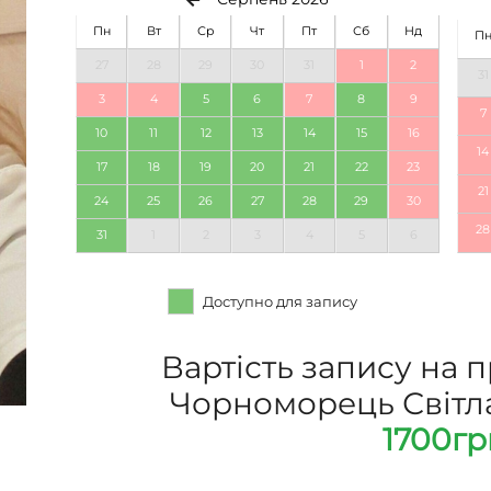
Пн
Вт
Ср
Чт
Пт
Сб
Нд
П
27
28
29
30
31
1
2
31
3
4
5
6
7
8
9
7
10
11
12
13
14
15
16
14
17
18
19
20
21
22
23
21
24
25
26
27
28
29
30
28
31
1
2
3
4
5
6
Доступно для запису
Вартість запису на 
Чорноморець Світла
1700гр