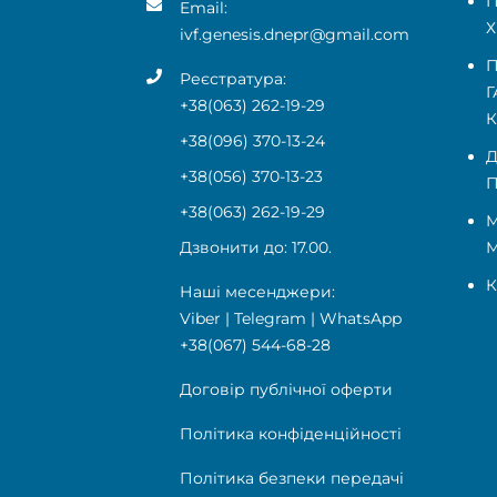
П
Email:
Х
ivf.genesis.dnepr@gmail.com
П
Реєстратура:
Г
+38(063) 262-19-29
+38(096) 370-13-24
Д
+38(056) 370-13-23
П
+38(063) 262-19-29
М
Дзвонити до: 17.00.
К
Наші месенджери:
Viber
|
Telegram
|
WhatsApp
+38(067) 544-68-28
Договір публічної оферти
Політика конфіденційності
Політика безпеки передачі