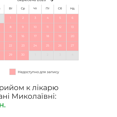
н
Вт
Ср
Чт
Пт
Сб
Нд
1
2
3
4
5
6
8
9
10
11
12
13
15
16
17
18
19
20
22
23
24
25
26
27
29
30
1
2
3
4
Недоступно для запису
прийом к лікарю
ні Миколаївні:
н.