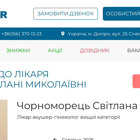
PR
ЗАМОВИТИ ДЗВІНОК
ОСОБИСТИЙ 
+38(056) 370-13-23
Українa, м. Дніпро, вул. 25 Січе
ЗНИЖКИ
АКЦІЇ
ДОВІДНИК
ВАКА
ДО ЛІКАРЯ
ЛАНІ МИКОЛАЇВНІ
Чорноморець Світлана
Лікар акушер-гінеколог вищої категорії
Серпень 2026