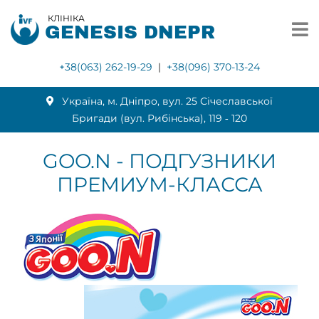
КЛІНІКА
GENESIS DNEPR
+38(063) 262-19-29
|
+38(096) 370-13-24
Українa, м. Дніпро, вул. 25 Січеславської
Бригади (вул. Рибінська), 119 ‑ 120
GOO.N - ПОДГУЗНИКИ
ПРЕМИУМ-КЛАССА