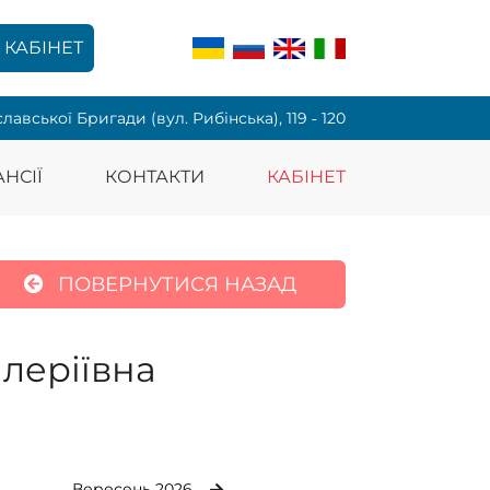
КАБІНЕТ
славської Бригади (вул. Рибінська), 119 ‑ 120
НСІЇ
КОНТАКТИ
КАБІНЕТ
ПОВЕРНУТИСЯ НАЗАД
леріївна
Вересень 2026