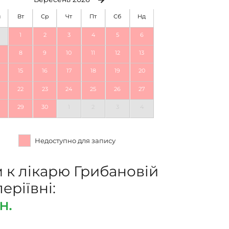
н
Вт
Ср
Чт
Пт
Сб
Нд
1
2
3
4
5
6
8
9
10
11
12
13
15
16
17
18
19
20
22
23
24
25
26
27
29
30
1
2
3
4
Недоступно для запису
 к лікарю Грибановій
ріївні:
н.