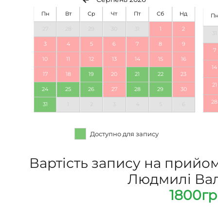
Пн
Вт
Ср
Чт
Пт
Сб
Нд
П
27
28
29
30
31
1
2
31
3
4
5
6
7
8
9
7
10
11
12
13
14
15
16
14
17
18
19
20
21
22
23
21
24
25
26
27
28
29
30
28
31
1
2
3
4
5
6
Доступно для запису
Вартість запису на прийом
Людмилі Вале
1800гр