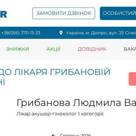
PR
ЗАМОВИТИ ДЗВІНОК
ОСОБИСТИЙ 
+38(056) 370-13-23
Українa, м. Дніпро, вул. 25 Січе
ЗНИЖКИ
АКЦІЇ
ДОВІДНИК
ВАКА
ДО ЛІКАРЯ ГРИБАНОВІЙ
І
Грибанова Людмила Ва
Лікар акушер-гінеколог 1 категорії.
Серпень 2026