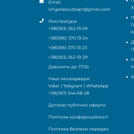
П
Email:
Х
ivf.genesis.dnepr@gmail.com
П
Реєстратура:
Г
+38(063) 262-19-29
+38(096) 370-13-24
Д
+38(056) 370-13-23
П
+38(063) 262-19-29
М
Дзвонити до: 17.00.
К
Наші месенджери:
Viber
|
Telegram
|
WhatsApp
+38(067) 544-68-28
Договір публічної оферти
Політика конфіденційності
Політика безпеки передачі