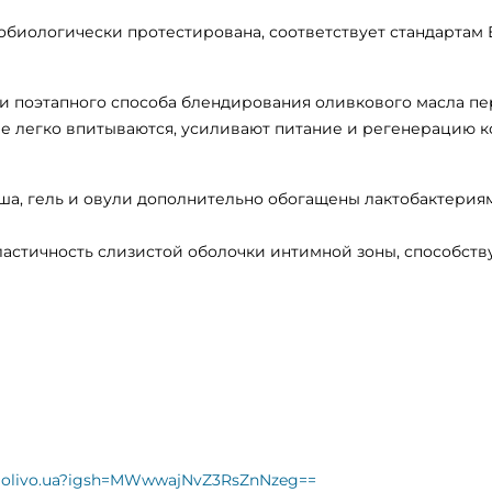
обиологически протестирована, соответствует стандартам
и поэтапного способа блендирования оливкового масла пе
е легко впитываются, усиливают питание и регенерацию к
уша, гель и овули дополнительно обогащены лактобактерия
ластичность слизистой оболочки интимной зоны, способс
rmolivo.ua?igsh=MWwwajNvZ3RsZnNzeg==