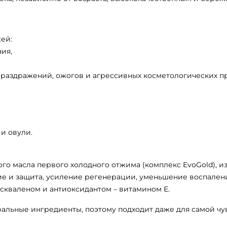
ей:
ия,
 раздражений, ожогов и агрессивных косметологических п
и овули.
ого масла первого холодного отжима (комплекс EvoGold), 
ие и защита, усиление регенерации, уменьшение воспален
скваленом и антиоксидантом – витамином Е.
альные ингредиенты, поэтому подходит даже для самой чу