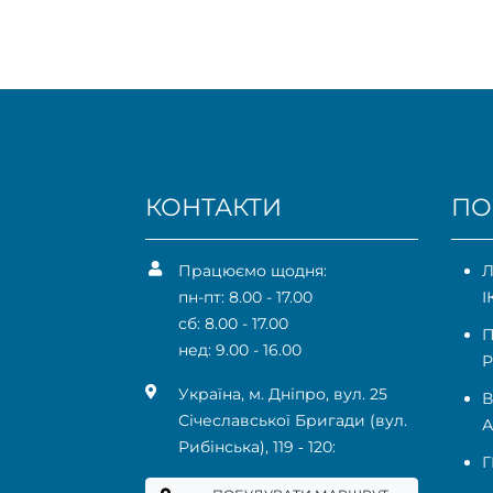
КОНТАКТИ
ПО
Працюємо щодня:
Л
пн-пт: 8.00 - 17.00
І
сб: 8.00 - 17.00
П
нед: 9.00 - 16.00
Р
Українa, м. Дніпро, вул. 25
В
Січеславської Бригади (вул.
А
Рибінська), 119 ‑ 120:
Г