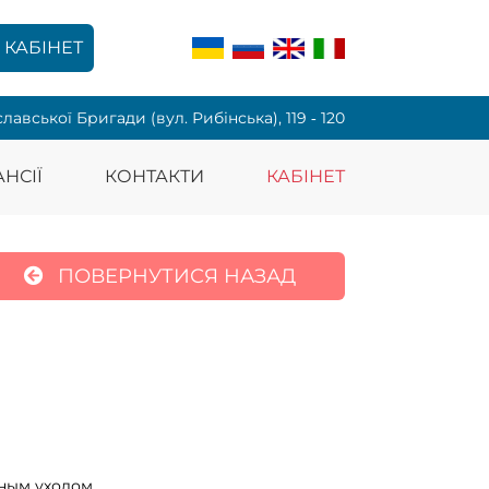
КАБІНЕТ
славської Бригади (вул. Рибінська), 119 ‑ 120
НСІЇ
КОНТАКТИ
КАБІНЕТ
ПОВЕРНУТИСЯ НАЗАД
ным уходом.