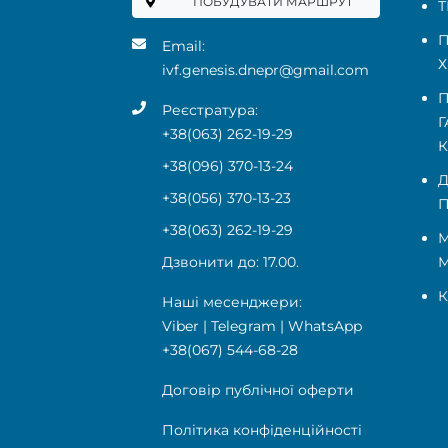
ПОБУДУВАТИ МАРШРУТ
Т
П
Email:
Х
ivf.genesis.dnepr@gmail.com
П
Реєстратура:
Г
+38(063) 262-19-29
+38(096) 370-13-24
Д
+38(056) 370-13-23
П
+38(063) 262-19-29
М
Дзвонити до: 17.00.
К
Наші месенджери:
Viber
|
Telegram
|
WhatsApp
+38(067) 544-68-28
Договір публічної оферти
Політика конфіденційності