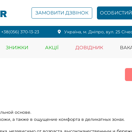
PR
ЗАМОВИТИ ДЗВІНОК
ОСОБИСТИЙ 
+38(056) 370-13-23
Українa, м. Дніпро, вул. 25 Січе
ЗНИЖКИ
АКЦІЇ
ДОВІДНИК
ВАКА
альной основе.
кожи, а также в ощущение комфорта в деликатных зонах.
ека, независимо от возраста, высококачественным и береж