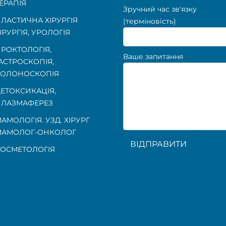
ЕРАПІЯ
Зручний час зв'язку
ЛАСТИЧНА ХІРУРГІЯ
(терміновість)
ІРУРГІЯ, УРОЛОГІЯ
РОКТОЛОГІЯ
,
Ваше запитання
АСТРОСКОПІЯ
,
КОЛОНОСКОПІЯ
ЕТОКСИКАЦІЯ,
ЛАЗМАФЕРЕЗ
АМОЛОГІЯ. УЗД. ХІРУРГ
МАМОЛОГ-ОНКОЛОГ
ВІДПРАВИТИ
ОСМЕТОЛОГІЯ