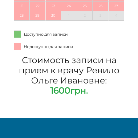
21
22
23
24
25
26
27
28
29
30
1
2
3
4
Доступно для записи
Недоступно для записи
Стоимость записи на
прием к врачу Ревило
Ольге Ивановне:
1600грн.