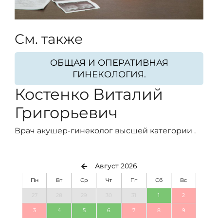
Cм. также
ОБЩАЯ И ОПЕРАТИВНАЯ
ГИНЕКОЛОГИЯ.
Костенко Виталий
Григорьевич
Врач акушер-гинеколог высшей категории .
Август 2026
Пн
Вт
Ср
Чт
Пт
Сб
Вс
27
28
29
30
31
1
2
3
4
5
6
7
8
9