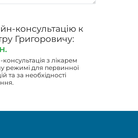
айн-консультацію к
ру Григоровичу:
н.
-консультація з лікарем
му режимі для первинної
й та за необхідності
ння.