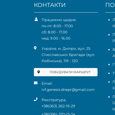
КОНТАКТИ
ПО
Працюємо щодня:
Л
пн-пт: 8.00 - 17.00
І
сб: 8.00 - 17.00
П
нед: 9.00 - 16.00
Р
Українa, м. Дніпро, вул. 25
В
Січеславської Бригади (вул.
А
Рибінська), 119 ‑ 120:
Г
ПОБУДУВАТИ МАРШРУТ
Т
П
Email:
Х
ivf.genesis.dnepr@gmail.com
П
Реєстратура:
Г
+38(063) 262-19-29
+38(096) 370-13-24