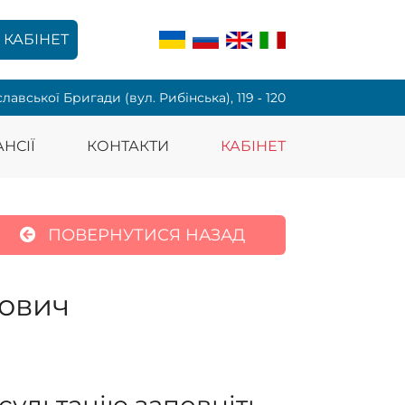
КАБІНЕТ
славської Бригади (вул. Рибінська), 119 ‑ 120
НСІЇ
КОНТАКТИ
КАБІНЕТ
ПОВЕРНУТИСЯ НАЗАД
ович
сультацію заповніть,