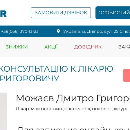
PR
ЗАМОВИТИ ДЗВІНОК
ОСОБИСТИЙ 
+38(056) 370-13-23
Українa, м. Дніпро, вул. 25 Січе
ЗНИЖКИ
АКЦІЇ
ДОВІДНИК
ВАКА
КОНСУЛЬТАЦІЮ К ЛІКАРЮ
ГРИГОРОВИЧУ
Можаєв Дмитро Григор
Лікар-мамолог вищої категорії, онколог, хірург.
Для запису на онлайн-кон