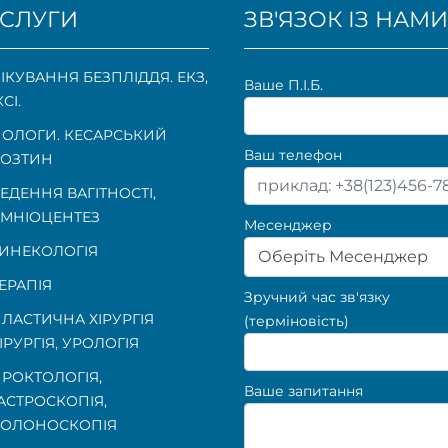
СЛУГИ
ЗВ'ЯЗОК ІЗ НАМИ
ІКУВАННЯ БЕЗПЛІДДЯ. ЕКЗ,
Ваше П.I.Б.
КСІ.
ОЛОГИ. КЕСАРСЬКИЙ
Ваш телефон
ОЗТИН
ЕДЕННЯ ВАГІТНОСТІ
,
МНІОЦЕНТЕЗ
Месенджер
ИНЕКОЛОГІЯ
Оберіть Месенджер
ЕРАПІЯ
Зручний час зв'язку
ЛАСТИЧНА ХІРУРГІЯ
(терміновість)
ІРУРГІЯ, УРОЛОГІЯ
РОКТОЛОГІЯ
,
Ваше запитання
АСТРОСКОПІЯ
,
КОЛОНОСКОПІЯ