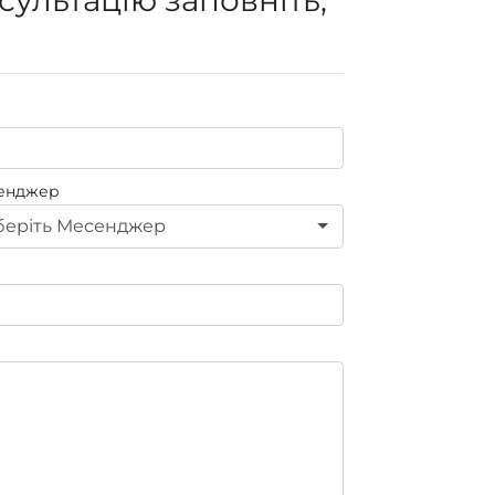
енджер
еріть Месенджер