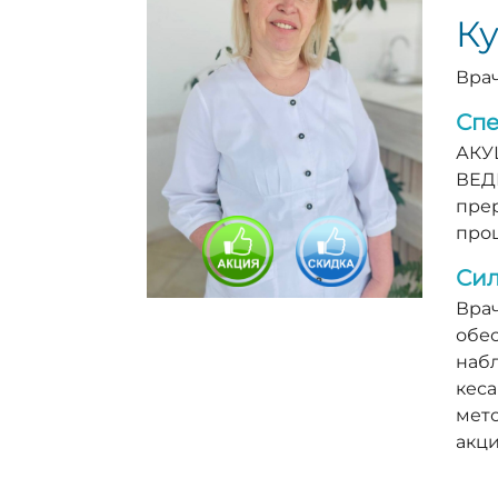
К
Врач
Спе
АКУ
ВЕД
пре
проц
Сил
Врач
обес
набл
кеса
мето
акц