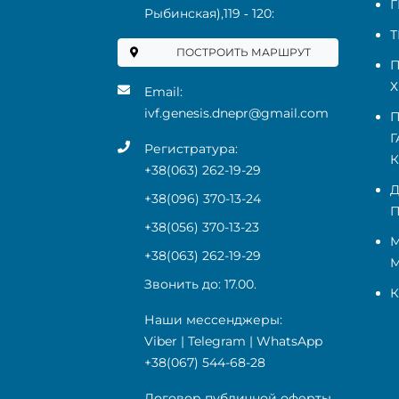
Рыбинская),119 ‑ 120:
Т
ПОСТРОИТЬ МАРШРУТ
П
Х
Email:
ivf.genesis.dnepr@gmail.com
Г
Регистратура:
+38(063) 262-19-29
Д
+38(096) 370-13-24
П
+38(056) 370-13-23
М
+38(063) 262-19-29
Звонить до: 17.00.
Наши мессенджеры:
Viber
|
Telegram
|
WhatsApp
+38(067) 544-68-28
Договор публичной оферты