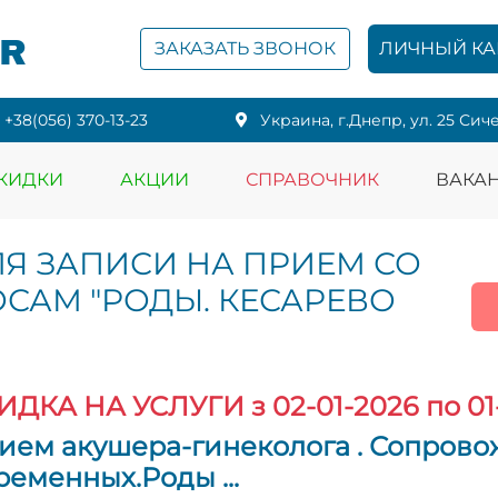
PR
ЗАКАЗАТЬ ЗВОНОК
ЛИЧНЫЙ КА
+38(056) 370-13-23
Украина, г.Днепр, ул. 25 Сич
КИДКИ
АКЦИИ
СПРАВОЧНИК
ВАКА
ЛЯ ЗАПИСИ НА ПРИЕМ СО
САМ "РОДЫ. КЕСАРЕВО
ИДКА НА УСЛУГИ
з 02-01-2026 по 01
ием акушера-гинеколога . Сопров
ременных.Роды ...