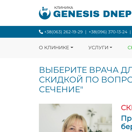
КЛИНИКА
GENESIS DNE
+38(063) 262-19-29
|
+38(096) 370-13-24
|
О КЛИНИКЕ
УСЛУГИ
С
ВЫБЕРИТЕ ВРАЧА Д
СКИДКОЙ ПО ВОПРО
СЕЧЕНИЕ"
СК
Пр
бе