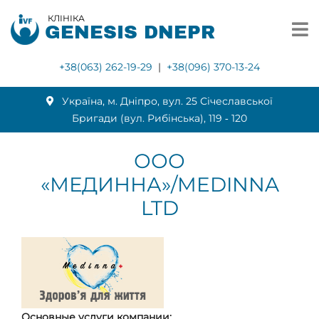
КЛІНІКА
GENESIS DNEPR
+38(063) 262-19-29
|
+38(096) 370-13-24
Українa, м. Дніпро, вул. 25 Січеславської
Бригади (вул. Рибінська), 119 ‑ 120
ООО
«МЕДИННА»/MEDINNA
LTD
Основные услуги компании: