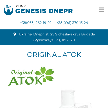
CLINIC
GENESIS DNEPR
+38(063) 262-19-29
|
+38(096) 370-13-24
Ukraine, Dnepr, st. 25 Sicheslavskaya Brigade
(Rybinskaya St.), 119 ‑ 120
ORIGINAL ATOK