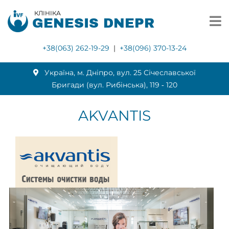
КЛІНІКА
GENESIS DNEPR
+38(063) 262-19-29
|
+38(096) 370-13-24
Українa, м. Дніпро, вул. 25 Січеславської
Бригади (вул. Рибінська), 119 ‑ 120
AKVANTIS