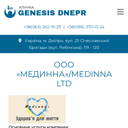
КЛІНІКА
GENESIS DNEPR
+38(063) 262-19-29
|
+38(096) 370-13-24
Українa, м. Дніпро, вул. 25 Січеславської
Бригади (вул. Рибінська), 119 ‑ 120
ООО
«МЕДИННА»/MEDINNA
LTD
Основные услуги компании: