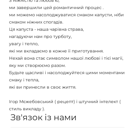
З ніжністю та любов'ю,
ми завершили цей романтичний процес .
ми можемо насолоджуватися смаком капусти, ніби
смаком ніжних спогадів.
Ця капуста - наша чарівна страва,
нагадуючи нам про турботу,
увагу і тепло,
які ми вкладаємо в кожне її приготування.
Нехай вона стає символом нашої любові і тієї магії,
яку ми створюємо разом.
Будьте щасливі і насолоджуйтеся цими моментами
смаку і тепла,
які ви принесли в своє життя.
Ігор Мєжебовський ( рецепт) і штучний інтелект (
стиль викладу ).
Зв'язок із нами