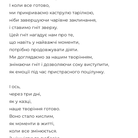
І коли все готово,
ми прикриваємо каструлю тарілкою,
ніби завершуючи чарівне заклинання,
і ставимо гніт зверху.
Цей гніт нагадує нам про те,
що навіть у найважчі моменти,
потрібно продовжувати діяти.
Ми доглядаємо за нашим творінням,
знімаючи гніт і дозволяючи соку виступити,
як емоції під час пристрасного поцілунку.
І ось,
через три дні,
як у казці,
наше творіння готово.
Воно стало кислим,
як моменти в житті,
коли все змінюється.