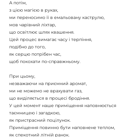
А потім,
з цією магією в руках,
ми переносимо її в емальовану каструлю,
мов чарівний ліхтар,
що освітлює шлях квашення.
Цей процес вимагає часу і терпіння,
подібно до того,
як серцю потрібен час,
щоб покохати по-справжньому.
При цьому,
незважаючи на приємний аромат,
ми не можемо не врахувати газ,
що виділяється в процесі бродіння.
У цей момент наше приміщення наповнюється
таємницею і загадкою,
як пристрасний поцілунок.
Приміщення повинно бути наповнене теплом,
як спекотний літній ранок.