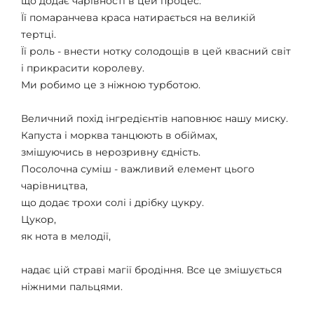
що додає чарівності в цей процес.
Її помаранчева краса натирається на великій
тертці.
Її роль - внести нотку солодощів в цей квасний світ
і прикрасити королеву.
Ми робимо це з ніжною турботою.
Величний похід інгредієнтів наповнює нашу миску.
Капуста і морква танцюють в обіймах,
змішуючись в нерозривну єдність.
Посолочна суміш - важливий елемент цього
чарівництва,
що додає трохи солі і дрібку цукру.
Цукор,
як нота в мелодії,
надає цій страві магії бродіння. Все це змішується
ніжними пальцями.