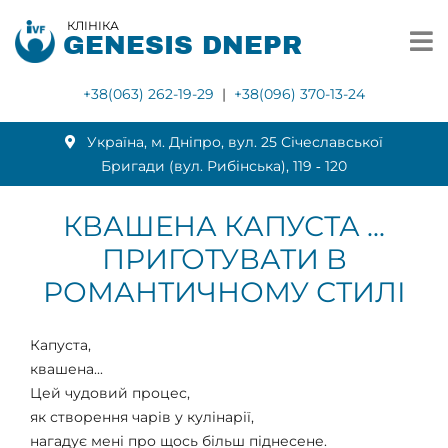
КЛІНІКА
GENESIS DNEPR
+38(063) 262-19-29
|
+38(096) 370-13-24
Українa, м. Дніпро, вул. 25 Січеславської
Бригади (вул. Рибінська), 119 ‑ 120
КВАШЕНА КАПУСТА ...
ПРИГОТУВАТИ В
РОМАНТИЧНОМУ СТИЛІ
Капуста,
квашена...
Цей чудовий процес,
як створення чарів у кулінарії,
нагадує мені про щось більш піднесене.