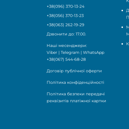
+38(096) 370-13-24
Д
+38(056) 370-13-23
П
+38(063) 262-19-29
М
Дзвонити до: 17.00.
К
Наші месенджери:
Viber
|
Telegram
|
WhatsApp
+38(067) 544-68-28
Договір публічної оферти
Політика конфіденційності
Політика безпеки передачі
реквізитів платіжної картки