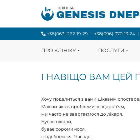
КЛІНІКА
GENESIS DNE
+38(063) 262-19-29
|
+38(096) 370-13-24
|
ПРО КЛІНІКУ
ПОСЛУГИ
І НАВІЩО ВАМ ЦЕЙ Г
Хочу поделиться з вами цікавим спостер
Маючи якісь проблеми зі здоров'ям,
ми часто не звертаємося до лікаря.
Буває ніколи,
буває соромимося,
іноді боїмося…Час іде,