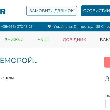
PR
ЗАМОВИТИ ДЗВІНОК
ОСОБИСТИЙ 
+38(056) 370-13-23
Українa, м. Дніпро, вул. 25 Січе
ЗНИЖКИ
АКЦІЇ
ДОВІДНИК
ВАКА
ЕМОРОЙ...
З
еженням.
Ва