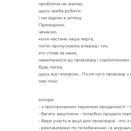
проблема не зникає,
щось треба робити,
і ми йдемо в аптеку.
Приходимо,
чекаємо,
коли настане наша черга,
потім пропускаємо вперед і тих,
хто стояв за нами,
нахиляємося до провізора і сором'язливо
будь ласка,
щось від геморою… Після чого провізор 
нам ліки,
которе:
- з простроченим терміном придатності - 
- багато закуплено - потрібно продати тер
- бере участь в акції для провізорів - хто
- рекламовано по телебаченню і в журнала