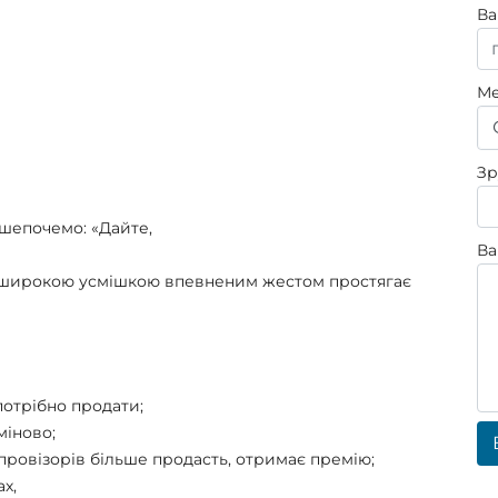
Ва
М
Зр
 шепочемо: «Дайте,
Ва
з широкою усмішкою впевненим жестом простягає
потрібно продати;
міново;
 з провізорів більше продасть, отримає премію;
х,