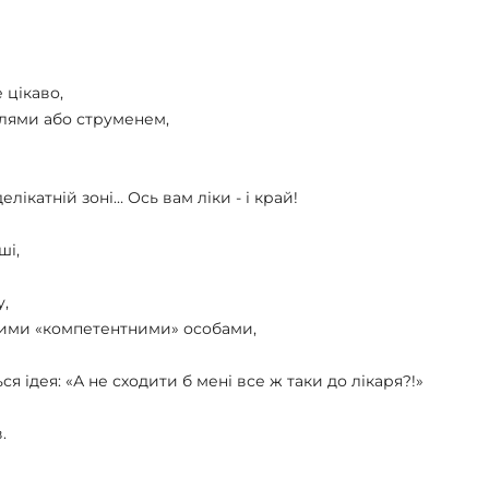
 цікаво,
плями або струменем,
лікатній зоні… Ось вам ліки - і край!
ші,
,
ншими «компетентними» особами,
я ідея: «А не сходити б мені все ж таки до лікаря?!»
.