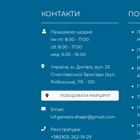
КОНТАКТИ
ПО
Працюємо щодня:
Л
пн-пт: 8.00 - 17.00
І
сб: 8.00 - 17.00
П
нед: 9.00 - 16.00
Р
Українa, м. Дніпро, вул. 25
В
Січеславської Бригади (вул.
А
Рибінська), 119 ‑ 120:
Г
ПОБУДУВАТИ МАРШРУТ
Т
П
Email:
Х
ivf.genesis.dnepr@gmail.com
П
Реєстратура:
Г
+38(063) 262-19-29