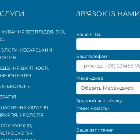
СЛУГИ
ЗВ'ЯЗОК ІЗ НАМИ
ІКУВАННЯ БЕЗПЛІДДЯ. ЕКЗ,
Ваше П.I.Б.
КСІ.
ОЛОГИ. КЕСАРСЬКИЙ
Ваш телефон
ОЗТИН
ЕДЕННЯ ВАГІТНОСТІ
,
МНІОЦЕНТЕЗ
Месенджер
ИНЕКОЛОГІЯ
Оберіть Месенджер
ЕРАПІЯ
Зручний час зв'язку
ЛАСТИЧНА ХІРУРГІЯ
(терміновість)
ІРУРГІЯ, УРОЛОГІЯ
РОКТОЛОГІЯ
,
Ваше запитання
АСТРОСКОПІЯ
,