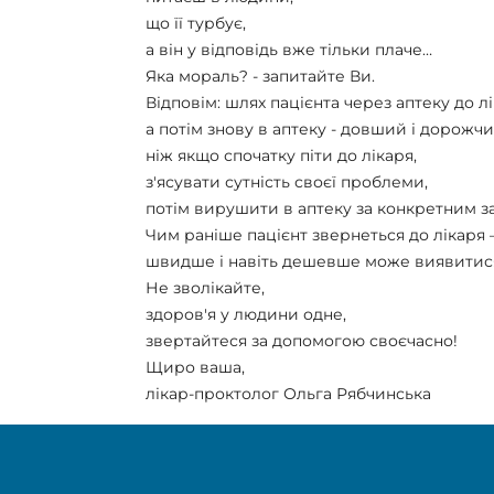
що її турбує,
а він у відповідь вже тільки плаче…
Яка мораль? - запитайте Ви.
Відповім: шлях пацієнта через аптеку до лі
а потім знову в аптеку - довший і дорожчи
ніж якщо спочатку піти до лікаря,
з'ясувати сутність своєї проблеми,
потім вирушити в аптеку за конкретним за
Чим раніше пацієнт звернеться до лікаря 
швидше і навіть дешевше може виявитися
Не зволікайте,
здоров'я у людини одне,
звертайтеся за допомогою своєчасно!
Щиро ваша,
лікар-проктолог Ольга Рябчинська