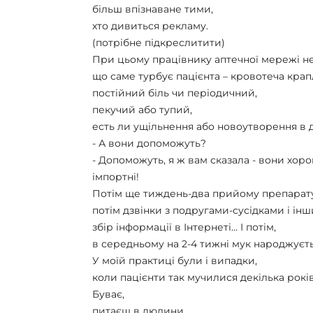
більш впізнаване тими,
хто дивиться рекламу.
(потрібне підкреслитити)
При цьому працівнику аптечної мережі не
що саме турбує пацієнта – кровотеча кра
постійний біль чи періодичний,
пекучий або тупий,
есть ли ущільнення або новоутворення в де
- А вони допоможуть?
- Допоможуть, я ж вам сказала - вони хоро
імпортні!
Потім ще тиждень-два прийому препарату
потім дзвінки з подругами-сусідками і і
збір інформації в Інтернеті… І потім,
в середньому на 2-4 тижні мук народжуєтьс
У моїй практиці були і випадки,
коли пацієнти так мучилися декілька років
Буває,
питаєш в людини,