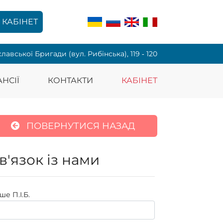
КАБІНЕТ
славської Бригади (вул. Рибінська), 119 ‑ 120
НСІЇ
КОНТАКТИ
КАБІНЕТ
ПОВЕРНУТИСЯ НАЗАД
в'язок із нами
ше П.I.Б.