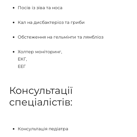
Посів із зіва та носа
Кал на дисбактеріоз та гриби
Обстеження на гельмінти та лямбліоз
Холтер моніторинг,
ЕКГ,
ЕЕГ
Консультації
спеціалістів:
Консультація педіатра