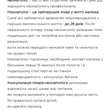
неонатолог
. І часто життя дитини залежить саме від
хорошого неонатолога професіонала.
Неонатолог - це найперший лікар у житті малюка.
Саме він займається здоров'ям новонароджених з
перших хвилин їхнього життя -
до 28 днів.
Після
первинного огляду лікар-неонатолог визначає план
подальших дій: чи потрібна екстрена або часткова
реанімація,
коли можна передати немовля мамі та «викласти
на груди» татові.
Неонатолог підтримує необхідний контакт малюка з
батьками перші 15 хвилин після пологів і в
подальшому спостерігає за станом
новонародженого і консультує батьків.
Консультація лікаря-неонатолога
допоможе
відповісти на всі цікаві вас питання,
які можуть виникати у молодих мам досить часто.
Як правильно купати дітей,
як одягати малюка,