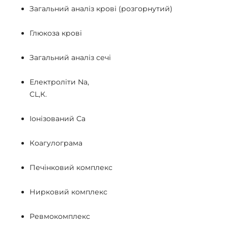
Загальний аналіз крові (розгорнутий)
Глюкоза крові
Загальний аналіз сечі
Електроліти Na,
CL,К.
Іонізований Са
Коагулограма
Печінковий комплекс
Нирковий комплекс
Ревмокомплекс