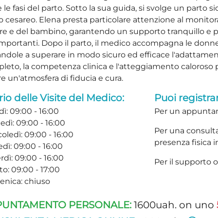
 le fasi del parto. Sotto la sua guida, si svolge un parto s
io cesareo. Elena presta particolare attenzione al monitor
e e del bambino, garantendo un supporto tranquillo e 
importanti. Dopo il parto, il medico accompagna le donne
andole a superare in modo sicuro ed efficace l'adattame
leto, la competenza clinica e l'atteggiamento caloroso
e un'atmosfera di fiducia e cura.
io delle Visite del Medico:
Puoi registrar
ì: 09:00 - 16:00
Per un appunta
edì: 09:00 - 16:00
Per una consulta
oledì: 09:00 - 16:00
presenza fisica in
dì: 09:00 - 16:00
dì: 09:00 - 16:00
Per il supporto 
o: 09:00 - 17:00
nica: chiuso
PUNTAMENTO PERSONALE:
1600uah. on uno