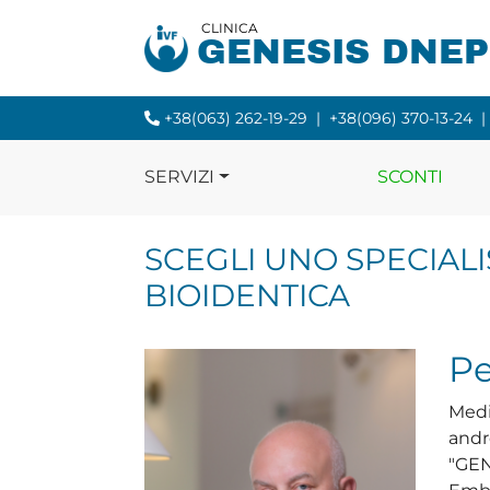
CLINICA
GENESIS DNE
+38(063) 262-19-29
|
+38(096) 370-13-24
|
SERVIZI
SCONTI
SCEGLI UNO SPECIALI
BIOIDENTICA
Pe
Medi
andro
"GEN