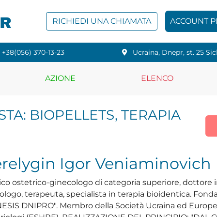
PR
RICHIEDI UNA CHIAMATA
ACCOUNT 
+38(056) 370-13-23
Ucraina, Dnepr, st. 25 Si
AZIONE
ELENCO
STA: BIOPELLETS, TERAPIA
relygin Igor Veniaminovich
co ostetrico-ginecologo di categoria superiore, dottore 
logo, terapeuta, specialista in terapia bioidentica. Fondat
ESIS DNIPRO". Membro della Società Ucraina ed Europea