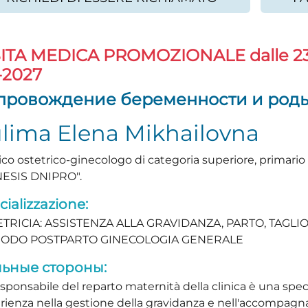
SITA MEDICA PROMOZIONALE
dalle 2
-2027
провождение беременности и род
lima Elena Mikhailovna
co ostetrico-ginecologo di categoria superiore, primario
ESIS DNIPRO".
cializzazione:
TRICIA: ASSISTENZA ALLA GRAVIDANZA, PARTO, TAGLI
IODO POSTPARTO GINECOLOGIA GENERALE
ьные стороны:
esponsabile del reparto maternità della clinica è una spec
rienza nella gestione della gravidanza e nell'accompag