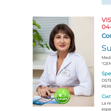
VI
04
Со
Su
Medi
"GEN
Spe
OSTE
PER
Сил
La r
espe