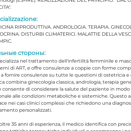
iologi (ESHRE). REALIZZAZIONE DEL PRINCIPIO: "DA
ITA".
cializzazione:
ICINA RIPRODUTTIVA. ANDROLOGIA. TERAPIA. GINEC
CRINA. DISTURBI CLIMATERICI. MALATTIE DELLA VESCI
MPIC.
ьные стороны:
ecializza nel trattamento dell'infertilità femminile e masc
rni di ART, e offre consulenze a coppie con forme comples
 a fornire consulenze su tutte le questioni di ostetricia e
ica combina ginecologia classica, andrologia, terapia gene
e consente di considerare la salute del paziente in modo ol
nale alle condizioni metaboliche e sistemiche. Questo 
cace nei casi clinici complessi che richiedono una diagno
tamento personalizzati.
ltre 35 anni di esperienza, il medico identifica con precis