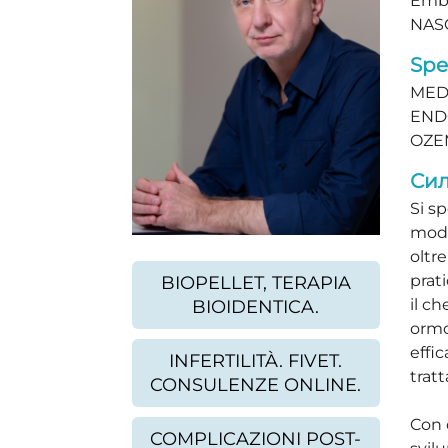
Embr
NASC
Spe
MED
ENDO
OZE
Сил
Si sp
mode
oltre
prat
BIOPELLET, TERAPIA
il ch
BIOIDENTICA.
ormo
effi
INFERTILITÀ. FIVET.
trat
CONSULENZE ONLINE.
Con o
COMPLICAZIONI POST-