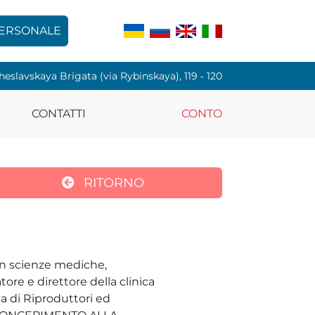
PERSONALE
cheslavskaya Brigata (via Rybinskaya), 119 ‑ 120
CONTATTI
CONTO
RITORNO
in scienze mediche,
ore e direttore della clinica
 di Riproduttori ed