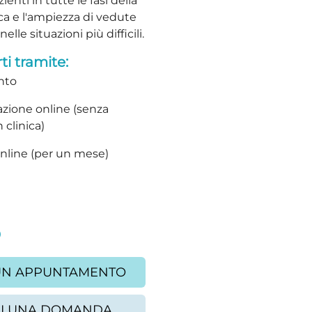
nti in tutte le fasi della
ca e l'ampiezza di vedute
le situazioni più difficili.
ti tramite:
nto
zione online (senza
 clinica)
online (per un mese)
UN APPUNTAMENTO
AI UNA DOMANDA