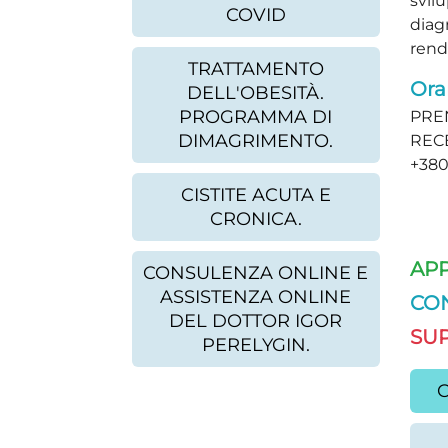
svilu
COVID
diag
rendo
TRATTAMENTO
Orar
DELL'OBESITÀ.
PROGRAMMA DI
PRE
DIMAGRIMENTO.
REC
+380
CISTITE ACUTA E
CRONICA.
AP
CONSULENZA ONLINE E
ASSISTENZA ONLINE
CO
DEL DOTTOR IGOR
SUP
PERELYGIN.
C