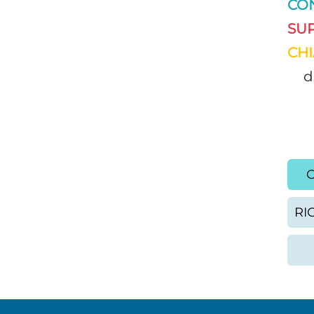
CO
SUP
CHI
d
C
RI