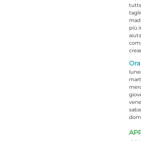
tutte
tagl
madr
più 
aiut
comp
crear
Orar
luned
mart
merc
giove
vener
sabat
dome
AP