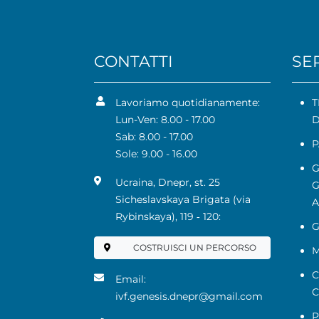
CONTATTI
SER
Lavoriamo quotidianamente:
T
Lun-Ven: 8.00 - 17.00
D
Sab: 8.00 - 17.00
P
Sole: 9.00 - 16.00
G
Ucraina, Dnepr, st. 25
G
Sicheslavskaya Brigata (via
A
Rybinskaya), 119 ‑ 120:
G
COSTRUISCI UN PERCORSO
M
C
Email:
C
ivf.genesis.dnepr@gmail.com
P