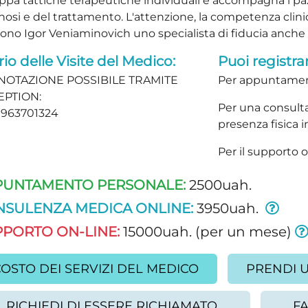
ppa tattiche terapeutiche individuali e accompagna i pazie
nosi e del trattamento. L'attenzione, la competenza clini
no Igor Veniaminovich uno specialista di fiducia anche nel
io delle Visite del Medico:
Puoi registrar
NOTAZIONE POSSIBILE TRAMITE
Per appuntame
EPTION:
Per una consulta
963701324
presenza fisica in
Per il supporto 
PUNTAMENTO PERSONALE:
2500uah.
NSULENZA MEDICA ONLINE:
3950uah.
PORTO ON-LINE:
15000uah. (per un mese)
OSTO DEI SERVIZI DEL MEDICO
PRENDI 
RICHIEDI DI ESSERE RICHIAMATO
F