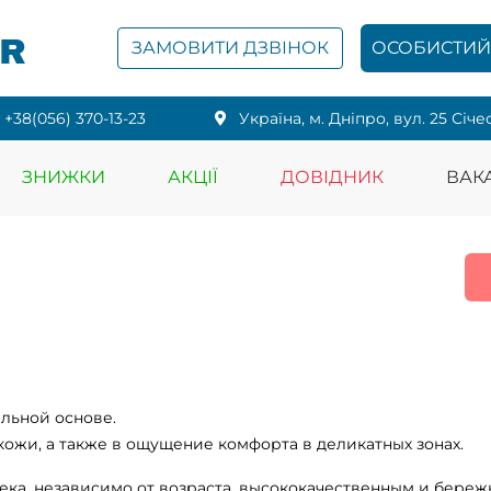
PR
ЗАМОВИТИ ДЗВІНОК
ОСОБИСТИЙ 
+38(056) 370-13-23
Українa, м. Дніпро, вул. 25 Січе
ЗНИЖКИ
АКЦІЇ
ДОВІДНИК
ВАКА
альной основе.
кожи, а также в ощущение комфорта в деликатных зонах.
ека, независимо от возраста, высококачественным и береж