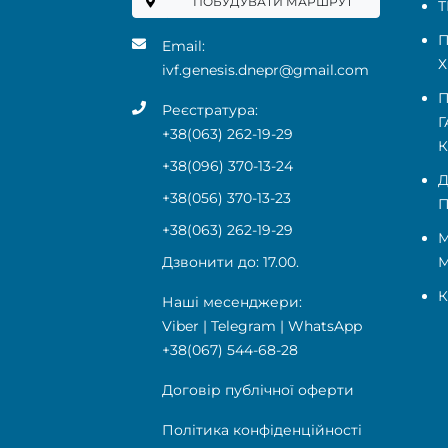
ПОБУДУВАТИ МАРШРУТ
Т
П
Email:
Х
ivf.genesis.dnepr@gmail.com
П
Реєстратура:
Г
+38(063) 262-19-29
+38(096) 370-13-24
Д
+38(056) 370-13-23
П
+38(063) 262-19-29
М
Дзвонити до: 17.00.
К
Наші месенджери:
Viber
|
Telegram
|
WhatsApp
+38(067) 544-68-28
Договір публічної оферти
Політика конфіденційності