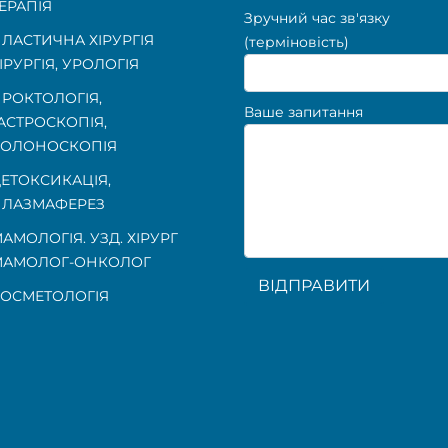
ЕРАПІЯ
Зручний час зв'язку
ЛАСТИЧНА ХІРУРГІЯ
(терміновість)
ІРУРГІЯ, УРОЛОГІЯ
РОКТОЛОГІЯ
,
Ваше запитання
АСТРОСКОПІЯ
,
КОЛОНОСКОПІЯ
ЕТОКСИКАЦІЯ,
ЛАЗМАФЕРЕЗ
АМОЛОГІЯ. УЗД. ХІРУРГ
МАМОЛОГ-ОНКОЛОГ
ВІДПРАВИТИ
ОСМЕТОЛОГІЯ