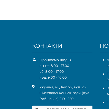
КОНТАКТИ
ПО
Працюємо щодня:
Л
пн-пт: 8.00 - 17.00
І
сб: 8.00 - 17.00
П
нед: 9.00 - 16.00
Р
Українa, м. Дніпро, вул. 25
В
Січеславської Бригади (вул.
А
Рибінська), 119 ‑ 120:
Г