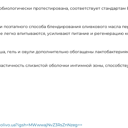
обиологически протестирована, соответствует стандартам
и поэтапного способа блендирования оливкового масла пе
е легко впитываются, усиливают питание и регенерацию к
уша, гель и овули дополнительно обогащены лактобактерия
ластичность слизистой оболочки интимной зоны, способс
rmolivo.ua?igsh=MWwwajNvZ3RsZnNzeg==