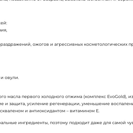
ей:
ия,
 раздражений, ожогов и агрессивных косметологических п
и овули.
ого масла первого холодного отжима (комплекс EvoGold), 
ие и защита, усиление регенерации, уменьшение воспален
скваленом и антиоксидантом – витамином Е.
альные ингредиенты, поэтому подходит даже для самой чу