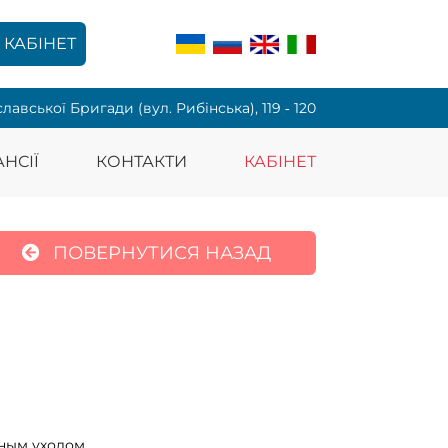
КАБІНЕТ
славської Бригади (вул. Рибінська), 119 ‑ 120
НСІЇ
КОНТАКТИ
КАБІНЕТ
ПОВЕРНУТИСЯ НАЗАД
ным уходом.