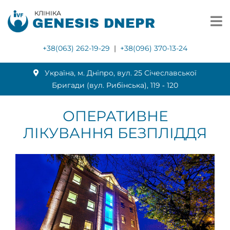
КЛІНІКА
GENESIS DNEPR
+38(063) 262-19-29
|
+38(096) 370-13-24
Українa, м. Дніпро, вул. 25 Січеславської
Бригади (вул. Рибінська), 119 ‑ 120
ОПЕРАТИВНЕ
ЛІКУВАННЯ БЕЗПЛІДДЯ