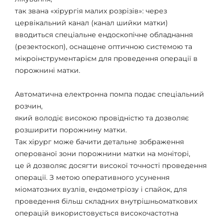
так звана «хірургія малих розрізів»: через
цервікальний канал (канал шийки матки)
вводиться спеціальне ендоскопічне обладнання
(резектоскоп), оснащене оптичною системою та
мікроінструментарієм для проведення операції в
порожнині матки.
Автоматична електронна помпа подає спеціальний
розчин,
який володіє високою провідністю та дозволяє
розширити порожнину матки.
Так хірург може бачити детальне зображення
оперованої зони порожнини матки на моніторі,
це й дозволяє досягти високої точності проведення
операції. З метою оперативного усунення
міоматозних вузлів, ендометріозу і спайок, для
проведення більш складних внутрішньоматкових
операцій використовується високочастотна