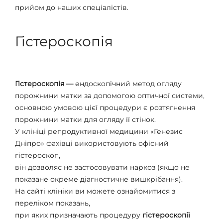
прийом до наших спеціалістів.
Гістероскопія
Гістероскопія
—
ендоскопічний метод огляду
порожнини матки за допомогою оптичної системи,
основною умовою цієї процедури є розтягнення
порожнини матки для огляду її стінок.
У клініці репродуктивної медицини «Генезис
Дніпро» фахівці використовують офісний
гістероскоп,
він дозволяє не застосовувати наркоз (якщо не
показане окреме діагностичне вишкрібання).
На сайті клініки ви можете ознайомитися з
переліком показань,
при яких призначають процедуру
гістероскопії