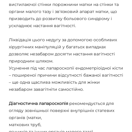
вистилаючої стінки порожнини матки на стінки та
органи малого тазу і зв'язковий апарат матки, що
призводить до розвитку больового синдрому і
ускладнює настання вагітності.
Ліквідація цього недугу за допомогою особливих
хірургічних маніпуляцій у багатьох випадках
дозволяє незабаром досягти настання вагітності
природним шляхом.
Усунення під час лапароскопії ендометріоїдної кісти
– поширеної причини відсутності бажаної вагітності
– ще одна щаслива можливість для жінки
незабаром завагітніти самостійно.
Діагностична лапароскопія
рекомендується для
огляду зовнішньої поверхні внутрішніх статевих
органів (матки,
маткових труб,
яєчників та інших органів малого таза).