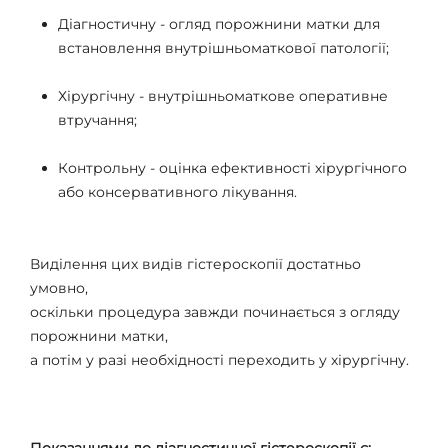
Діагностичну - огляд порожнини матки для
встановлення внутрішньоматкової патології;
Хірургічну - внутрішньоматкове оперативне
втручання;
Контрольну - оцінка ефективності хірургічного
або консервативного лікування.
Виділення цих видів гістероскопії достатньо
умовно,
оскільки процедура завжди починається з огляду
порожнини матки,
а потім у разі необхідності переходить у хірургічну.
Показаннями до діагностичної гістероскопії є: