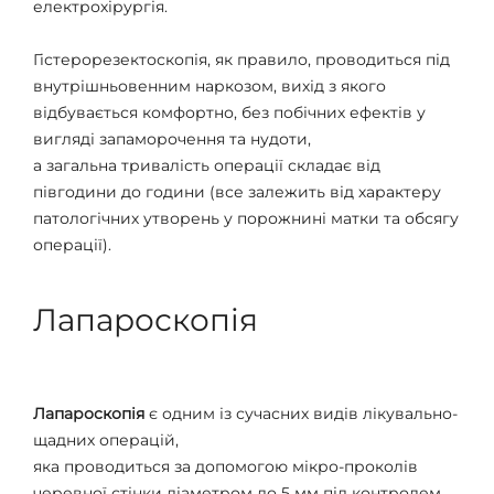
електрохірургія.
Гістерорезектоскопія, як правило, проводиться під
внутрішньовенним наркозом, вихід з якого
відбувається комфортно, без побічних ефектів у
вигляді запаморочення та нудоти,
а загальна тривалість операції складає від
півгодини до години (все залежить від характеру
патологічних утворень у порожнині матки та обсягу
операції).
Лапароскопія
Лапароскопія
є одним із сучасних видів лікувально-
щадних операцій,
яка проводиться за допомогою мікро-проколів
черевної стінки діаметром до 5 мм під контролем