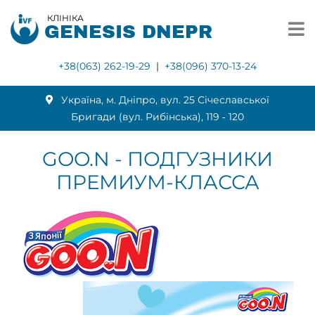
КЛІНІКА
GENESIS DNEPR
+38(063) 262-19-29
|
+38(096) 370-13-24
Українa, м. Дніпро, вул. 25 Січеславської
Бригади (вул. Рибінська), 119 ‑ 120
GOO.N - ПОДГУЗНИКИ
ПРЕМИУМ-КЛАССА