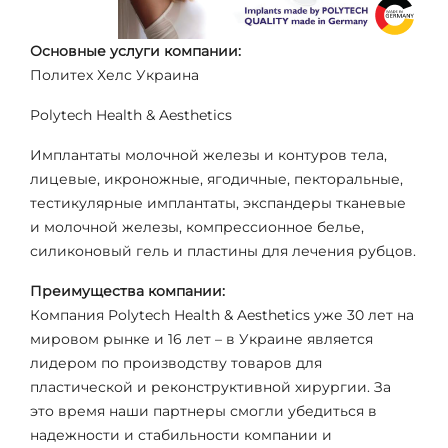
Основные услуги компании:
Политех Хелс Украина
Polytech Health & Aesthetics
Имплантаты молочной железы и контуров тела,
лицевые, икроножные, ягодичные, пекторальные,
тестикулярные имплантаты, экспандеры тканевые
и молочной железы, компрессионное белье,
силиконовый гель и пластины для лечения рубцов.
Преимущества компании:
Компания Polytech Health & Aesthetics уже 30 лет на
мировом рынке и 16 лет – в Украине является
лидером по производству товаров для
пластической и реконструктивной хирургии. За
это время наши партнеры смогли убедиться в
надежности и стабильности компании и