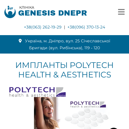
КЛІНІКА
GENESIS DNEPR
+38(063) 262-19-29
|
+38(096) 370-13-24
Українa, м. Дніпро, вул. 25 Січеславської
Бригади (вул. Рибінська), 119 ‑ 120
ИМПЛАНТЫ POLYTECH
HEALTH & AESTHETICS