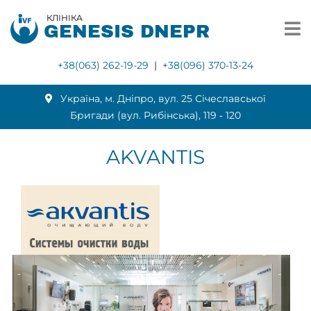
КЛІНІКА
GENESIS DNEPR
+38(063) 262-19-29
|
+38(096) 370-13-24
Українa, м. Дніпро, вул. 25 Січеславської
Бригади (вул. Рибінська), 119 ‑ 120
AKVANTIS