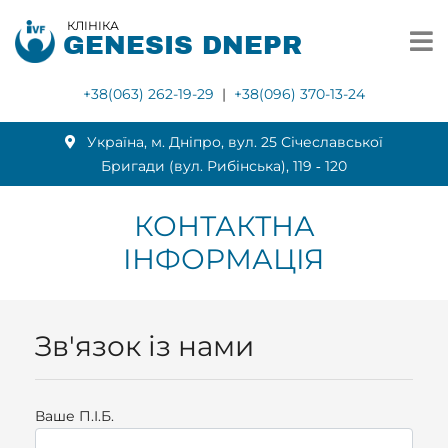
КЛІНІКА
GENESIS DNEPR
+38(063) 262-19-29
|
+38(096) 370-13-24
Українa, м. Дніпро, вул. 25 Січеславської
Бригади (вул. Рибінська), 119 ‑ 120
КОНТАКТНА
ІНФОРМАЦІЯ
Зв'язок із нами
Ваше П.I.Б.