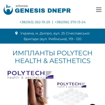
КЛІНІКА
GENESIS DNEPR
+38(063) 262-19-29
|
+38(096) 370-13-24
Українa, м. Дніпро, вул. 25 Січеславської
Бригади (вул. Рибінська), 119 ‑ 120
ИМПЛАНТЫ POLYTECH
HEALTH & AESTHETICS