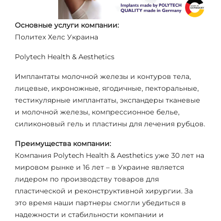
Основные услуги компании:
Политех Хелс Украина
Polytech Health & Aesthetics
Имплантаты молочной железы и контуров тела,
лицевые, икроножные, ягодичные, пекторальные,
тестикулярные имплантаты, экспандеры тканевые
и молочной железы, компрессионное белье,
силиконовый гель и пластины для лечения рубцов.
Преимущества компании:
Компания Polytech Health & Aesthetics уже 30 лет на
мировом рынке и 16 лет – в Украине является
лидером по производству товаров для
пластической и реконструктивной хирургии. За
это время наши партнеры смогли убедиться в
надежности и стабильности компании и