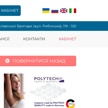
КАБІНЕТ
славської Бригади (вул. Рибінська), 119 ‑ 120
НСІЇ
КОНТАКТИ
КАБІНЕТ
ПОВЕРНУТИСЯ НАЗАД