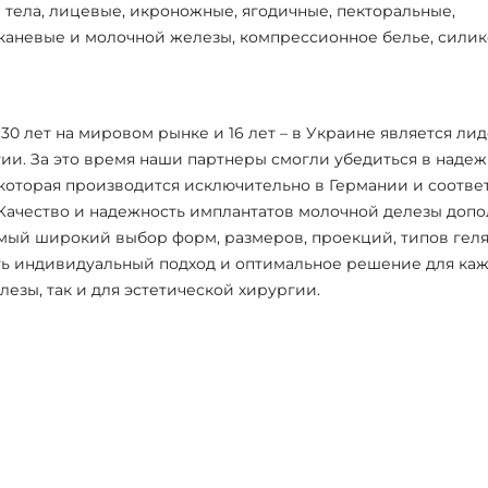
тела, лицевые, икроножные, ягодичные, пекторальные,
каневые и молочной железы, компрессионное белье, силик
е 30 лет на мировом рынке и 16 лет – в Украине является л
ии. За это время наши партнеры смогли убедиться в надеж
которая производится исключительно в Германии и соотве
. Качество и надежность имплантатов молочной делезы до
мый широкий выбор форм, размеров, проекций, типов геля
ь индивидуальный подход и оптимальное решение для кажд
езы, так и для эстетической хирургии.