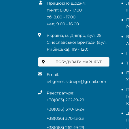
Працюємо щодня:
Л
пн-пт: 8.00 - 17.00
І
сб: 8.00 - 17.00
П
нед: 9.00 - 16.00
Р
Українa, м. Дніпро, вул. 25
В
Січеславської Бригади (вул.
А
Рибінська), 119 ‑ 120:
Г
ПОБУДУВАТИ МАРШРУТ
Т
П
Email:
Х
ivf.genesis.dnepr@gmail.com
П
Реєстратура:
Г
+38(063) 262-19-29
+38(096) 370-13-24
Д
+38(056) 370-13-23
П
+38(063) 262-19-29