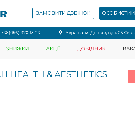
PR
ЗАМОВИТИ ДЗВІНОК
ОСОБИСТИЙ 
+38(056) 370-13-23
Українa, м. Дніпро, вул. 25 Січе
ЗНИЖКИ
АКЦІЇ
ДОВІДНИК
ВАКА
 HEALTH & AESTHETICS