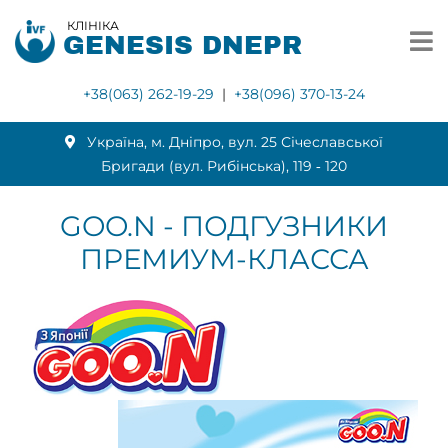
КЛІНІКА
GENESIS DNEPR
+38(063) 262-19-29
|
+38(096) 370-13-24
Українa, м. Дніпро, вул. 25 Січеславської
Бригади (вул. Рибінська), 119 ‑ 120
GOO.N - ПОДГУЗНИКИ
ПРЕМИУМ-КЛАССА