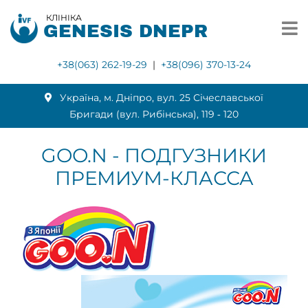
КЛІНІКА
GENESIS DNEPR
+38(063) 262-19-29
|
+38(096) 370-13-24
Українa, м. Дніпро, вул. 25 Січеславської
Бригади (вул. Рибінська), 119 ‑ 120
GOO.N - ПОДГУЗНИКИ
ПРЕМИУМ-КЛАССА