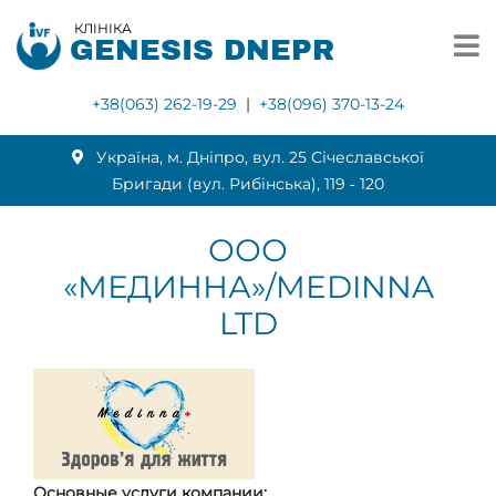
КЛІНІКА
GENESIS DNEPR
+38(063) 262-19-29
|
+38(096) 370-13-24
Українa, м. Дніпро, вул. 25 Січеславської
Бригади (вул. Рибінська), 119 ‑ 120
ООО
«МЕДИННА»/MEDINNA
LTD
Основные услуги компании: