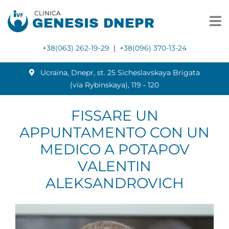
CLINICA
GENESIS DNEPR
+38(063) 262-19-29
|
+38(096) 370-13-24
Ucraina, Dnepr, st. 25 Sicheslavskaya Brigata
(via Rybinskaya), 119 ‑ 120
FISSARE UN
APPUNTAMENTO CON UN
MEDICO A POTAPOV
VALENTIN
ALEKSANDROVICH