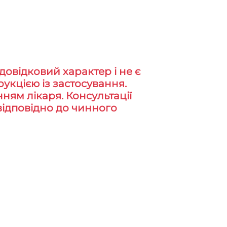
довідковий характер і не є
укцією із застосування.
ням лікаря. Консультації
відповідно до чинного