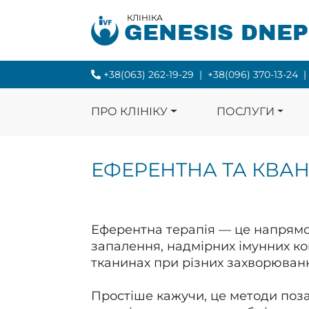
КЛІНІКА
GENESIS DNE
+38(063) 262-19-29
|
+38(096) 370-13-24
|
ПРО КЛІНІКУ
ПОСЛУГИ
ЕФЕРЕНТНА ТА КВАН
Еферентна терапія — це напрямо
запалення, надмірних імунних ко
тканинах при різних захворюван
Простіше кажучи, це методи поз