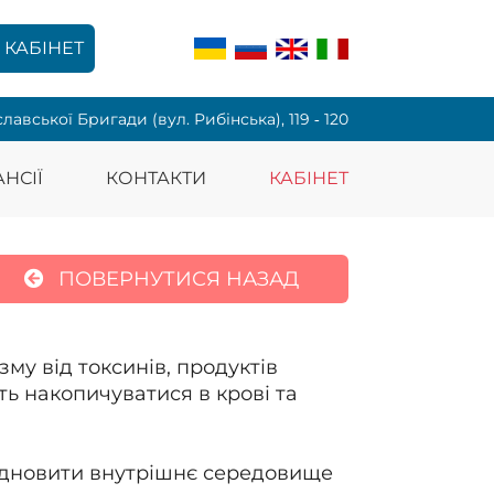
КАБІНЕТ
славської Бригади (вул. Рибінська), 119 ‑ 120
НСІЇ
КОНТАКТИ
КАБІНЕТ
ПОВЕРНУТИСЯ НАЗАД
у від токсинів, продуктів
ть накопичуватися в крові та
відновити внутрішнє середовище