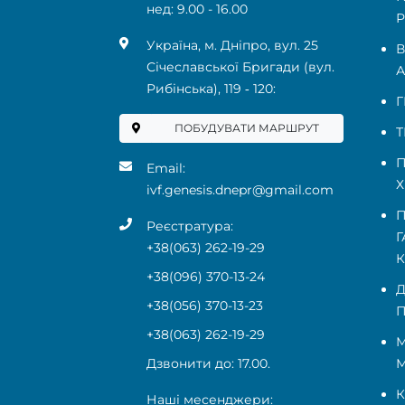
нед: 9.00 - 16.00
Р
Українa, м. Дніпро, вул. 25
В
Січеславської Бригади (вул.
А
Рибінська), 119 ‑ 120:
Г
ПОБУДУВАТИ МАРШРУТ
Т
П
Email:
Х
ivf.genesis.dnepr@gmail.com
П
Реєстратура:
Г
+38(063) 262-19-29
+38(096) 370-13-24
Д
+38(056) 370-13-23
П
+38(063) 262-19-29
М
Дзвонити до: 17.00.
К
Наші месенджери: