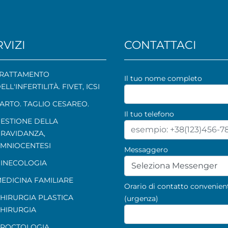
VIZI
CONTATTACI
RATTAMENTO
Il tuo nome completo
ELL'INFERTILITÀ. FIVET, ICSI
ARTO. TAGLIO CESAREO.
Il tuo telefono
ESTIONE DELLA
RAVIDANZA
,
MNIOCENTESI
Messaggero
INECOLOGIA
Seleziona Messenger
EDICINA FAMILIARE
Orario di contatto convenien
HIRURGIA PLASTICA
(urgenza)
HIRURGIA
ROCTOLOGIA
,