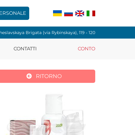
PERSONALE
cheslavskaya Brigata (via Rybinskaya), 119 ‑ 120
CONTATTI
CONTO
RITORNO