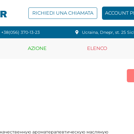
PR
RICHIEDI UNA CHIAMATA
ACCOUNT 
+38(056) 370-13-23
Ucraina, Dnepr, st. 25 Si
AZIONE
ELENCO
кокачественную ароматерапевтическую маcляную