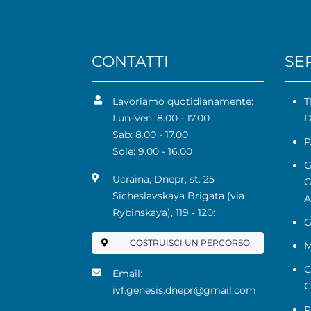
CONTATTI
SER
Lavoriamo quotidianamente:
T
Lun-Ven: 8.00 - 17.00
D
Sab: 8.00 - 17.00
P
Sole: 9.00 - 16.00
G
Ucraina, Dnepr, st. 25
G
Sicheslavskaya Brigata (via
A
Rybinskaya), 119 ‑ 120:
G
COSTRUISCI UN PERCORSO
M
C
Email:
C
ivf.genesis.dnepr@gmail.com
P