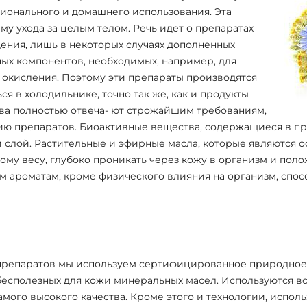
ионального и домашнего использования. Эта
у ухода за целым телом. Речь идет о препаратах
ения, лишь в некоторых случаях дополненных
х компонентов, необходимых, например, для
окисления. Поэтому эти препараты производятся
я в холодильнике, точно так же, как и продукты
тва полностью отвеча- ют строжайшим требованиям,
ю препаратов. Биоактивные вещества, содержащиеся в пре
 слой. Растительные и эфирные масла, которые являются ос
ому весу, глубоко проникать через кожу в организм и поло
м ароматам, кроме физического влияния на организм, спос
епаратов мы используем сертифицированное природное с
бесполезных для кожи минеральных масел. Используются в
мого высокого качества. Кроме этого и технологии, испол