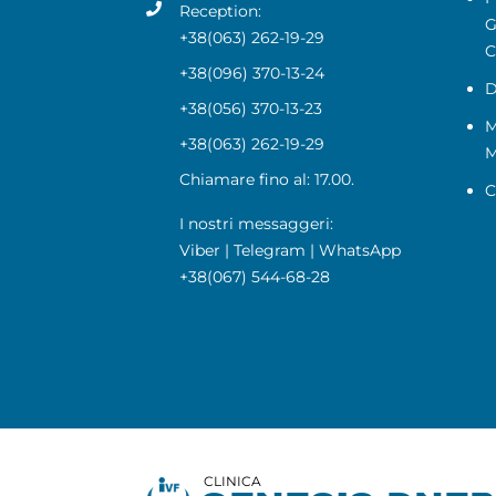
Reception:
G
+38(063) 262-19-29
C
+38(096) 370-13-24
D
+38(056) 370-13-23
M
+38(063) 262-19-29
Chiamare fino al: 17.00.
C
I nostri messaggeri:
Viber
|
Telegram
|
WhatsApp
+38(067) 544-68-28
CLINICA