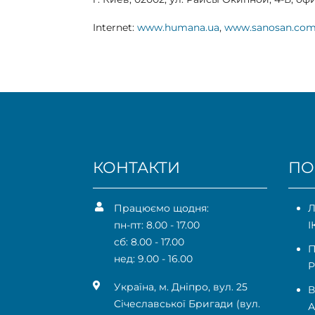
Internet:
www.humana.ua
,
www.sanosan.com
КОНТАКТИ
ПО
Працюємо щодня:
Л
пн-пт: 8.00 - 17.00
І
сб: 8.00 - 17.00
П
нед: 9.00 - 16.00
Р
Українa, м. Дніпро, вул. 25
В
Січеславської Бригади (вул.
А