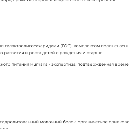
 галактоолигосахаридами (ГОС), комплексом полиненасыщ
о развития и роста детей с рождения и старше.
тского питания Humana - экспертиза, подтвержденная време
 гидролизованный молочный белок, органическое оливковое
и др.