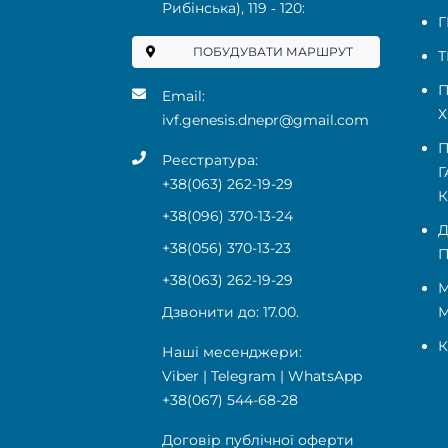
Рибінська), 119 ‑ 120:
Г
ПОБУДУВАТИ МАРШРУТ
Т
П
Email:
Х
ivf.genesis.dnepr@gmail.com
П
Реєстратура:
Г
+38(063) 262-19-29
+38(096) 370-13-24
Д
+38(056) 370-13-23
П
+38(063) 262-19-29
М
Дзвонити до: 17.00.
К
Наші месенджери:
Viber
|
Telegram
|
WhatsApp
+38(067) 544-68-28
Договір публічної оферти