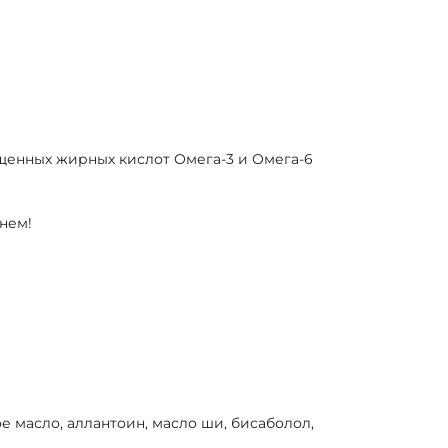
енных жирных кислот Омега-3 и Омега-6
нем!
 масло, аллантоин, масло ши, бисаболол,