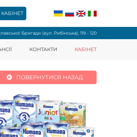
КАБІНЕТ
славської Бригади (вул. Рибінська), 119 ‑ 120
НСІЇ
КОНТАКТИ
КАБІНЕТ
ПОВЕРНУТИСЯ НАЗАД