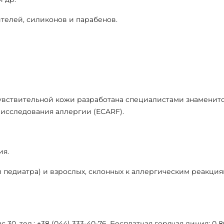
ителей, силиконов и парабенов.
я чувствительной кожи разработана специалистами знаменит
исследования аллергии (ECARF).
ия.
 педиатра) и взрослых, склонных к аллергическим реакция
с 30, тел.: +38 (044) 333-40-76. Бесплатная горячая линия: 0 80