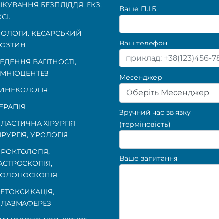
ІКУВАННЯ БЕЗПЛІДДЯ. ЕКЗ,
Ваше П.I.Б.
КСІ.
ОЛОГИ. КЕСАРСЬКИЙ
Ваш телефон
ОЗТИН
ЕДЕННЯ ВАГІТНОСТІ
,
МНІОЦЕНТЕЗ
Месенджер
ИНЕКОЛОГІЯ
Оберіть Месенджер
ЕРАПІЯ
Зручний час зв'язку
ЛАСТИЧНА ХІРУРГІЯ
(терміновість)
ІРУРГІЯ, УРОЛОГІЯ
РОКТОЛОГІЯ
,
Ваше запитання
АСТРОСКОПІЯ
,
КОЛОНОСКОПІЯ
ЕТОКСИКАЦІЯ,
ЛАЗМАФЕРЕЗ