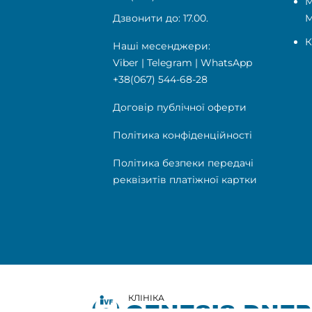
М
Дзвонити до: 17.00.
К
Наші месенджери:
Viber
|
Telegram
|
WhatsApp
+38(067) 544-68-28
Договір публічної оферти
Політика конфіденційності
Політика безпеки передачі
реквізитів платіжної картки
КЛІНІКА