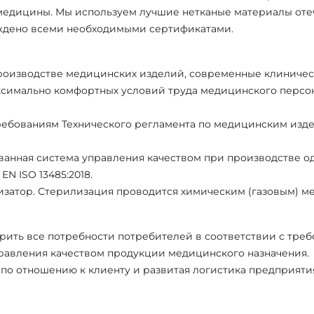
 медицины. Мы используем лучшие нетканые материалы оте
рждено всеми необходимыми сертификатами.
 производстве медицинских изделий, современные клиниче
ксимально комфортных условий труда медицинского персо
ребованиям Технического регламента по медицинским изд
анная система управления качеством при производстве о
N ISO 13485:2018.
затор. Стерилизация проводится химическим (газовым) ме
ить все потребности потребителей в соответствии с треб
равления качеством продукции медицинского назначения.
по отношению к клиенту и развитая логистика предприяти