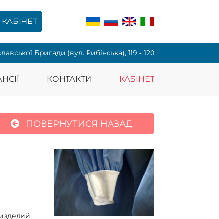
КАБІНЕТ
славської Бригади (вул. Рибінська), 119 ‑ 120
НСІЇ
КОНТАКТИ
КАБІНЕТ
ПОВЕРНУТИСЯ НАЗАД
изделий,