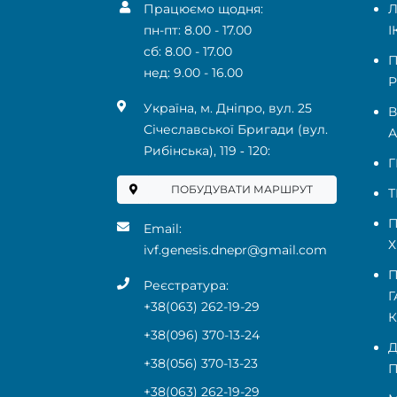
Працюємо щодня:
Л
пн-пт: 8.00 - 17.00
І
сб: 8.00 - 17.00
П
нед: 9.00 - 16.00
Р
Українa, м. Дніпро, вул. 25
В
Січеславської Бригади (вул.
А
Рибінська), 119 ‑ 120:
Г
ПОБУДУВАТИ МАРШРУТ
Т
П
Email:
Х
ivf.genesis.dnepr@gmail.com
П
Реєстратура:
Г
+38(063) 262-19-29
+38(096) 370-13-24
Д
+38(056) 370-13-23
П
+38(063) 262-19-29