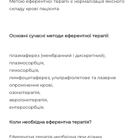
Метою еферентної терапії є нормалізація якісного
складу крові пацієнта.
Основні сучасні методи еферентної терапії:
плазмаферез (мембранний і дискретний),
плазмосорбція,
гемосорбція,
лимфоцитаферез, ультрафіолетове та лазерне
опромінення крові,
озонотерапія,
аероіонотерапія,
ентеросорбція.
Коли необхідна еферентна терапія?
Еферентна терапія необхідна при різних