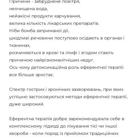
Причини - забруднене повітря,
неочищена вода,
нейакісні продукти харчування,
велика кількість лікарських препаратів.
Ніби бомба затриманої дії,
шкідливі речовини поступово осідають в органах і
тканинах,
розчиняються в крові та лімфі і згодом стають
причиною найрізноманітніших недуг.
Ось чому детоксикаційна роль еферентної терапії
все більше зростає.
Спектр гострих і хронічних захворювань, при яких
успішно застосовуються методи еферентної терапії,
дуже широкий.
Еферентна терапія добре зарекомендувала себе в
комплексному підході до лікування тієї чи іншої
хвороби - коли поряд із прийомом традиційних