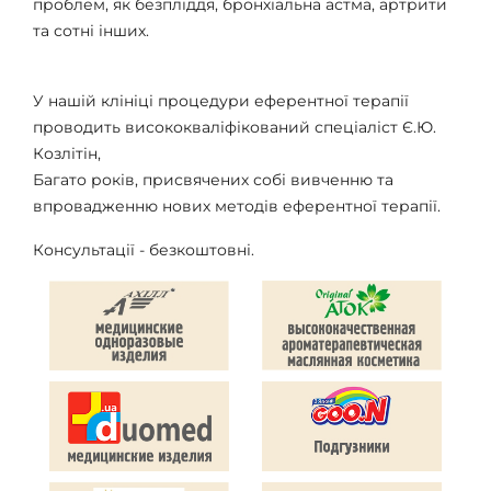
проблем, як безпліддя, бронхіальна астма, артрити
та сотні інших.
У нашій клініці процедури еферентної терапії
проводить висококваліфікований спеціаліст Є.Ю.
Козлітін,
Багато років, присвячених собі вивченню та
впровадженню нових методів еферентної терапії.
Консультації - безкоштовні.