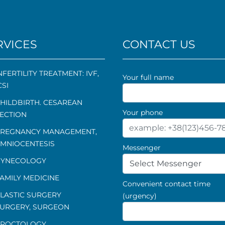
RVICES
CONTACT US
NFERTILITY TREATMENT: IVF,
Your full name
CSI
HILDBIRTH. CESAREAN
Your phone
ECTION
REGNANCY MANAGEMENT
,
MNIOCENTESIS
Messenger
YNECOLOGY
Select Messenger
AMILY MEDICINE
Convenient contact time
LASTIC SURGERY
(urgency)
URGERY, SURGEON
ROCTOLOGY
,