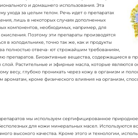
ионального и домашнего использования. Эта
у ухода за целым телом. Речь идет о препаратах
ения, лишь в некоторых случаях дополненных
х компонентов, необходимых, например, для
окисления. Поэтому эти препараты производятся
я в холодильнике, точно так же, как и продукты
тва полностью отвеча- ют строжайшим требованиям,
ю препаратов. Биоактивные вещества, содержащиеся в пре
 слой. Растительные и эфирные масла, которые являются ос
ому весу, глубоко проникать через кожу в организм и поло
м ароматам, кроме физического влияния на организм, спос
епаратов мы используем сертифицированное природное с
бесполезных для кожи минеральных масел. Используются в
мого высокого качества. Кроме этого и технологии, испол