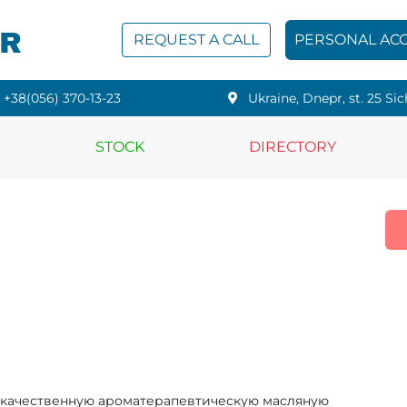
PR
REQUEST A CALL
PERSONAL AC
+38(056) 370-13-23
Ukraine, Dnepr, st. 25 Sic
STOCK
DIRECTORY
кокачественную ароматерапевтическую маcляную