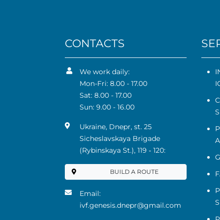
CONTACTS
SE
We work daily:
I
Mon-Fri: 8.00 - 17.00
I
Sat: 8.00 - 17.00
C
Sun: 9.00 - 16.00
S
Ukraine, Dnepr, st. 25
P
Sicheslavskaya Brigade
A
(Rybinskaya St.), 119 ‑ 120:
G
BUILD A ROUTE
F
P
Email:
S
ivf.genesis.dnepr@gmail.com
P