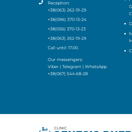
Reception:
G
+38(063) 262-19-29
C
+38(096) 370-13-24
D
+38(056) 370-13-23
M
+38(063) 262-19-29
M
Call until: 17.00.
C
Our messengers:
Viber
|
Telegram
|
WhatsApp
+38(067) 544-68-28
CLINIC