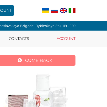
COUNT
heslavskaya Brigade (Rybinskaya St.), 119 ‑ 120
CONTACTS
ACCOUNT
COME BACK