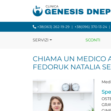
CLINICA
GENESIS DNE
+38(063) 262-19-29
|
+38(096) 370-13-24
|
SERVIZI
SCONTI
CHIAMA UN MEDICO 
FEDORUK NATALIA S
Medi
Spe
OSTE
GRA
GINE