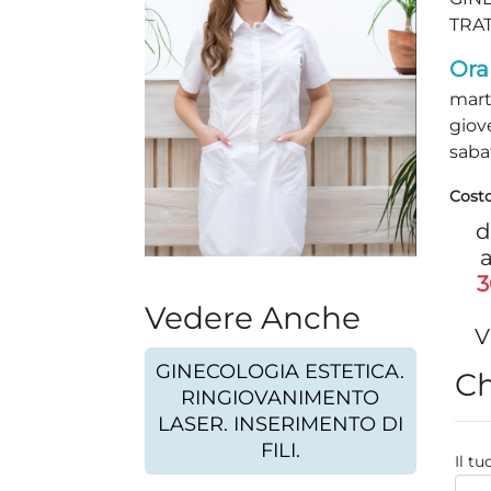
TRAT
Orar
mart
giove
sabat
Costo
d
a
3
Vedere Anche
V
GINECOLOGIA ESTETICA.
Ch
RINGIOVANIMENTO
LASER. INSERIMENTO DI
FILI.
Il t