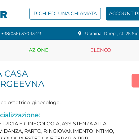
PR
RICHIEDI UNA CHIAMATA
ACCOUNT 
+38(056) 370-13-23
Ucraina, Dnepr, st. 25 Si
AZIONE
ELENCO
A CASA
ERGEEVNA
co ostetrico-ginecologo.
cializzazione:
TRICIA E GINECOLOGIA, ASSISTENZA ALLA
VIDANZA, PARTO, RINGIOVANIMENTO INTIMO,
COLOGIA ESTETICA E TERAPIA PRP,