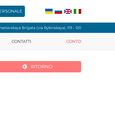
PERSONALE
cheslavskaya Brigata (via Rybinskaya), 119 ‑ 120
CONTATTI
CONTO
RITORNO