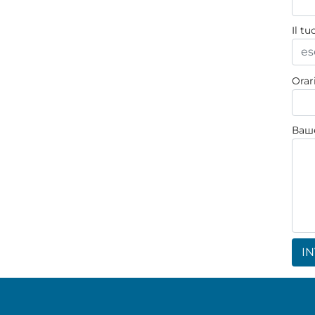
Il tu
Orar
Ваш
IN