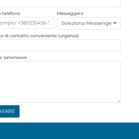
o telefono
Messaggero
Seleziona Messenger
io di contatto conveniente (urgenza)
е запитання
VIARE