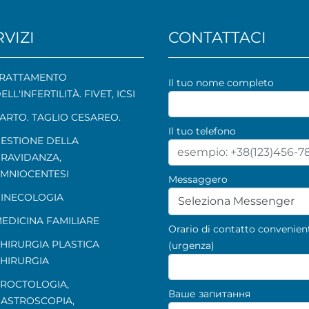
VIZI
CONTATTACI
RATTAMENTO
Il tuo nome completo
ELL'INFERTILITÀ. FIVET, ICSI
ARTO. TAGLIO CESAREO.
Il tuo telefono
ESTIONE DELLA
RAVIDANZA
,
MNIOCENTESI
Messaggero
INECOLOGIA
Seleziona Messenger
EDICINA FAMILIARE
Orario di contatto convenien
HIRURGIA PLASTICA
(urgenza)
HIRURGIA
ROCTOLOGIA
,
Ваше запитання
ASTROSCOPIA
,