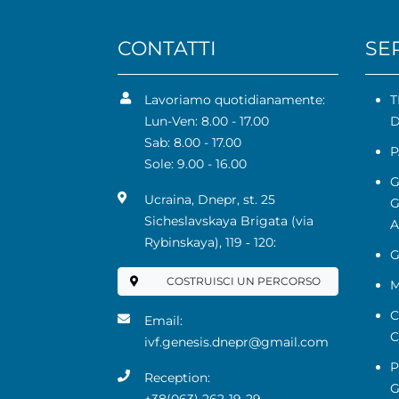
CONTATTI
SER
Lavoriamo quotidianamente:
T
Lun-Ven: 8.00 - 17.00
D
Sab: 8.00 - 17.00
P
Sole: 9.00 - 16.00
G
Ucraina, Dnepr, st. 25
G
Sicheslavskaya Brigata (via
A
Rybinskaya), 119 ‑ 120:
G
COSTRUISCI UN PERCORSO
M
C
Email:
C
ivf.genesis.dnepr@gmail.com
P
Reception:
G
+38(063) 262-19-29