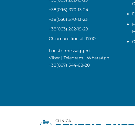
C
+38(096) 370-13-24
D
+38(056) 370-13-23
M
+38(063) 262-19-29
Chiamare fino al: 17.00.
C
I nostri messaggeri:
Viber
|
Telegram
|
WhatsApp
+38(067) 544-68-28
CLINICA
GENESIS DNE