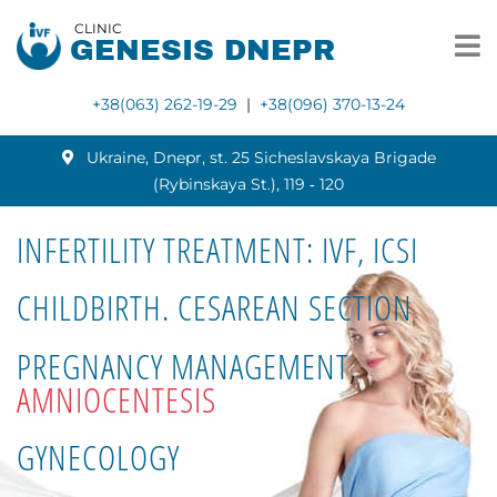
CLINIC
GENESIS DNEPR
+38(063) 262-19-29
|
+38(096) 370-13-24
Ukraine, Dnepr, st. 25 Sicheslavskaya Brigade
(Rybinskaya St.), 119 ‑ 120
INFERTILITY TREATMENT: IVF, ICSI
CHILDBIRTH. CESAREAN SECTION
PREGNANCY MANAGEMENT
,
AMNIOCENTESIS
GYNECOLOGY