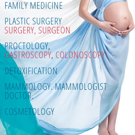
FAMILY MEDICINE
PLASTIC SURGERY
SURGERY, SURGEON
PROCTOLOGY
,
GASTROSCOPY
,
COLONOSCOPY
DETOXIFICATION
MAMMOLOGY. MAMMOLOGIST
DOCTOR.
COSMETOLOGY