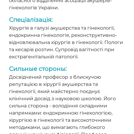
обласного відділення асоціації акушерів-
гінекологів України.
Спеціалізація:
Хірургія в галузі акушерства та гінекології,
ендокринна гінекологія, реконструктивно-
відновлювальна хірургія в гінекології. Пологи
та кесарів розтин. Супровід вагітності при
екстрагенітальній патології.
Сильные стороны:
Досвідчений професор з блискучою
репутацією в хірургії акушерства та
гінекології, який майстерно поєднує
клінічний досвід з науковою школою. Його
сильна сторона - володіння складними
напрямками: ендокринною гінекологією,
хірургією в гінекології та високоточними
методиками, що вимагають глибокого